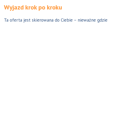
Wyjazd krok po kroku
Ta oferta jest skierowana do Ciebie – nieważne gdzie
jesteś. Aby z niej skorzystać możesz być w Polsce, za
granicą lub w Australii. Wszystkie formalności możesz
załatwić z nami online, korespondencyjnie, odwiedzając
jedno z naszych biur lub umawiając się na indywidualną
konsultację w Twoim mieście w Polsce. Skontaktuj się z
nami, a na pewno znajdziemy odpowiednie dla Ciebie
rozwiązanie.
Jestem w Polsce i chcę wreszcie do Australii!
Dowiedz się w 9 krokach jak prosty może być wyjazd do
Australii