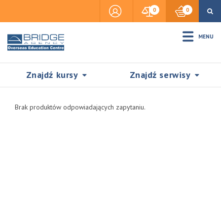
0
0
MENU
Znajdź kursy
Znajdź serwisy
Brak produktów odpowiadających zapytaniu.
Accommodation
Insurance
Visas & Legal Stay
SZUKAJ