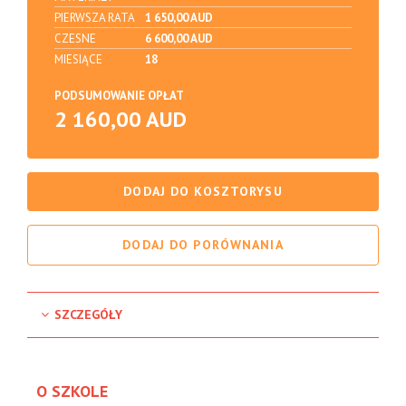
PIERWSZA RATA
1 650,00 AUD
CZESNE
6 600,00 AUD
MIESIĄCE
18
PODSUMOWANIE OPŁAT
2 160,00 AUD
DODAJ DO KOSZTORYSU
DODAJ DO PORÓWNANIA
SZCZEGÓŁY
O SZKOLE