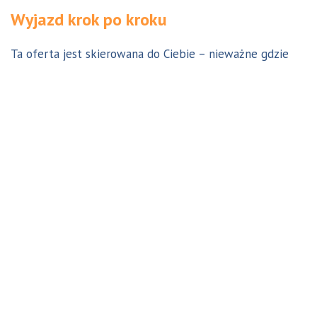
Wyjazd krok po kroku
Ta oferta jest skierowana do Ciebie – nieważne gdzie
jesteś. Aby z niej skorzystać możesz być w Polsce, za
granicą lub w Australii. Wszystkie formalności możesz
załatwić z nami online, korespondencyjnie, odwiedzając
jedno z naszych biur lub umawiając się na indywidualną
konsultację w Twoim mieście w Polsce. Skontaktuj się z
nami, a na pewno znajdziemy odpowiednie dla Ciebie
rozwiązanie.
Jestem w Polsce i chcę wreszcie do Australii!
Dowiedz się w 9 krokach jak prosty może być wyjazd do
Australii