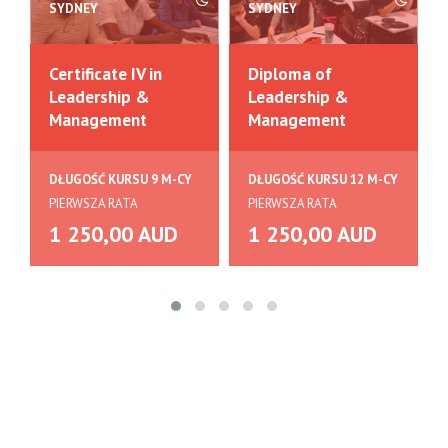
SYDNEY
SYDNEY
Certificate IV in
Diploma of
Leadership &
Leadership &
Management
Management
DŁUGOŚĆ KURSU 9 M-CY
DŁUGOŚĆ KURSU 12 M-CY
PIERWSZA RATA
PIERWSZA RATA
1 250,00 AUD
1 250,00 AUD