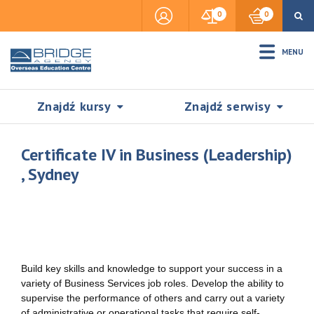
0
0
MENU
Znajdź kursy
Znajdź serwisy
Certificate IV in Business (Leadership)
, Sydney
Accommodation
Insurance
Build key skills and knowledge to support your success in a
variety of Business Services job roles. Develop the ability to
Visas & Legal Stay
SZUKAJ
supervise the performance of others and carry out a variety
of administrative or operational tasks that require self-