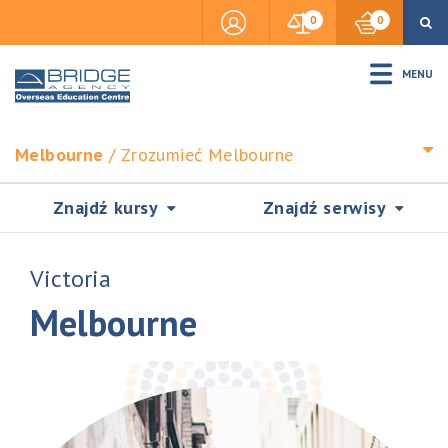
0
0
MENU
Melbourne
/
Zrozumieć Melbourne
Znajdź kursy
Znajdź serwisy
Victoria
Melbourne
Accommodation
Insurance