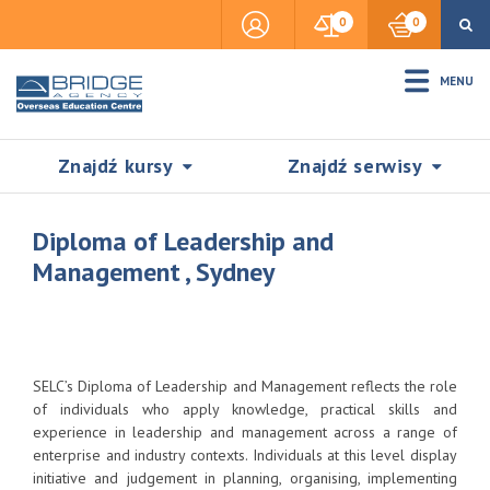
0
0
MENU
Znajdź kursy
Znajdź serwisy
Diploma of Leadership and
Management , Sydney
Accommodation
Insurance
SELC’s Diploma of Leadership and Management reflects the role
of individuals who apply knowledge, practical skills and
experience in leadership and management across a range of
Visas & Legal Stay
enterprise and industry contexts. Individuals at this level display
SZUKAJ
initiative and judgement in planning, organising, implementing