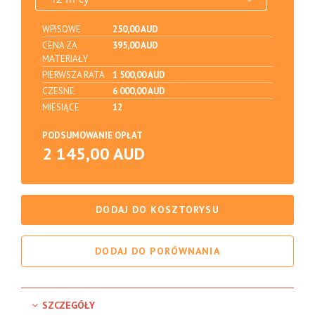
WPISOWE
250,00 AUD
CENA ZA
395,00 AUD
MATERIAŁY
PIERWSZA RATA
1 500,00 AUD
CZESNE
6 000,00 AUD
MIESIĄCE
12
PODSUMOWANIE OPŁAT
2 145,00 AUD
DODAJ DO KOSZTORYSU
DODAJ DO PORÓWNANIA
SZCZEGÓŁY