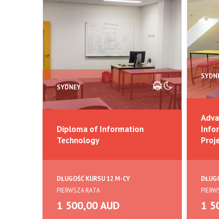
SYDN
SYDNEY
Adva
Diploma of Information
Info
Technology
Proj
DŁUGOŚĆ KURSU 12 M-CY
DŁUGO
PIERWSZA RATA
PIERW
1 500,00 AUD
1 5