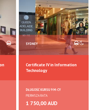
SYDNEY
SYDNE
ion
Certificate IV in Information
Diplo
Technology
Techn
DŁUGOŚĆ KURSU 9 M-CY
DŁUGOŚ
PIERWSZA RATA
PIERWSZ
1 750,00 AUD
1 75