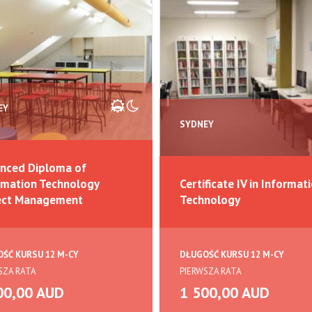
EY
SYDNEY
nced Diploma of
rmation Technology
Certificate IV in Informat
ect Management
Technology
ŚĆ KURSU 12 M-CY
DŁUGOŚĆ KURSU 12 M-CY
SZA RATA
PIERWSZA RATA
00,00 AUD
1 500,00 AUD