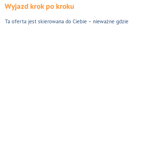
Wyjazd krok po kroku
Ta oferta jest skierowana do Ciebie – nieważne gdzie
jesteś. Aby z niej skorzystać możesz być w Polsce, za
granicą lub w Australii. Wszystkie formalności możesz
załatwić z nami online, korespondencyjnie, odwiedzając
jedno z naszych biur lub umawiając się na indywidualną
konsultację w Twoim mieście w Polsce. Skontaktuj się z
nami, a na pewno znajdziemy odpowiednie dla Ciebie
rozwiązanie.
Jestem w Polsce i chcę wreszcie do Australii!
Dowiedz się w 9 krokach jak prosty może być wyjazd do
Australii