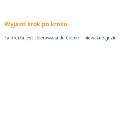
Wyjazd krok po kroku
Ta oferta jest skierowana do Ciebie – nieważne gdzie
jesteś. Aby z niej skorzystać możesz być w Polsce, za
granicą lub w Australii. Wszystkie formalności możesz
załatwić z nami online, korespondencyjnie, odwiedzając
jedno z naszych biur lub umawiając się na indywidualną
konsultację w Twoim mieście w Polsce. Skontaktuj się z
nami, a na pewno znajdziemy odpowiednie dla Ciebie
rozwiązanie.
Jestem w Polsce i chcę wreszcie do Australii!
Dowiedz się w 9 krokach jak prosty może być wyjazd do