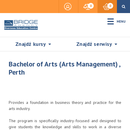
0
0
MENU
Znajdź kursy
Znajdź serwisy
Bachelor of Arts (Arts Management) ,
Perth
Accommodation
Insurance
Provides a foundation in business theory and practice for the
arts industry.
Visas & Legal Stay
The program is specifically industry-focused and designed to
SZUKAJ
give students the knowledge and skills to work in a diverse