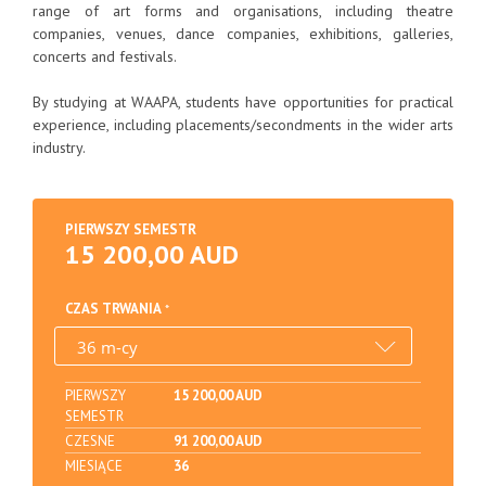
range of art forms and organisations, including theatre
companies, venues, dance companies, exhibitions, galleries,
concerts and festivals.
By studying at WAAPA, students have opportunities for practical
experience, including placements/secondments in the wider arts
industry.
PIERWSZY SEMESTR
15 200,00 AUD
CZAS TRWANIA
PIERWSZY
15 200,00 AUD
SEMESTR
CZESNE
91 200,00 AUD
MIESIĄCE
36