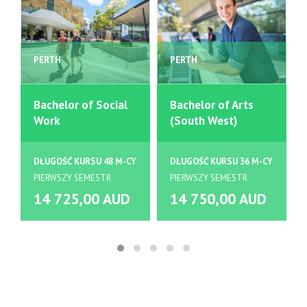
PERTH
PERTH
Bachelor of Social
Bachelor of Arts
Work
(South West)
DŁUGOŚĆ KURSU 48 M-CY
DŁUGOŚĆ KURSU 36 M-CY
PIERWSZY SEMESTR
PIERWSZY SEMESTR
14 725,00 AUD
14 750,00 AUD