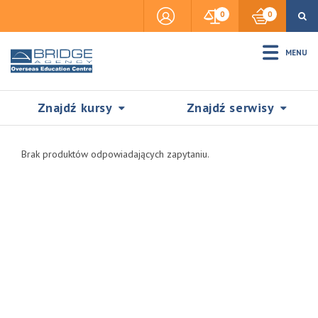
0
0
MENU
Znajdź kursy
Znajdź serwisy
Brak produktów odpowiadających zapytaniu.
Accommodation
Insurance
Visas & Legal Stay
SZUKAJ