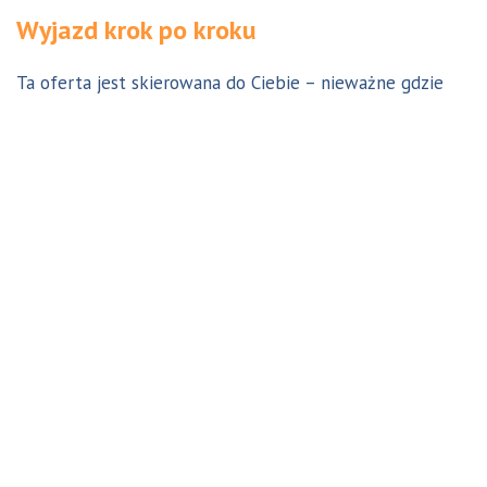
Wyjazd krok po kroku
Ta oferta jest skierowana do Ciebie – nieważne gdzie
jesteś. Aby z niej skorzystać możesz być w Polsce, za
granicą lub w Australii. Wszystkie formalności możesz
załatwić z nami online, korespondencyjnie, odwiedzając
jedno z naszych biur lub umawiając się na indywidualną
konsultację w Twoim mieście w Polsce. Skontaktuj się z
nami, a na pewno znajdziemy odpowiednie dla Ciebie
rozwiązanie.
Jestem w Polsce i chcę wreszcie do Australii!
Dowiedz się w 9 krokach jak prosty może być wyjazd do
Australii