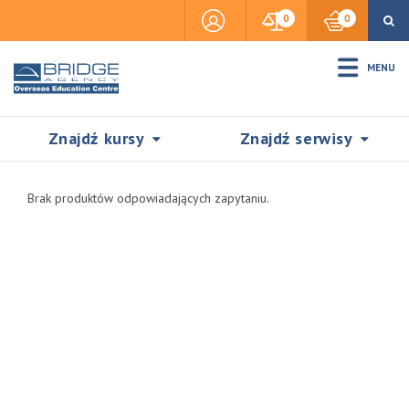
0
0
MENU
Znajdź kursy
Znajdź serwisy
Brak produktów odpowiadających zapytaniu.
Accommodation
Insurance
Visas & Legal Stay
SZUKAJ