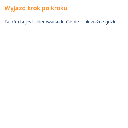
Wyjazd krok po kroku
Ta oferta jest skierowana do Ciebie – nieważne gdzie
jesteś. Aby z niej skorzystać możesz być w Polsce, za
granicą lub w Australii. Wszystkie formalności możesz
załatwić z nami online, korespondencyjnie, odwiedzając
jedno z naszych biur lub umawiając się na indywidualną
konsultację w Twoim mieście w Polsce. Skontaktuj się z
nami, a na pewno znajdziemy odpowiednie dla Ciebie
rozwiązanie.
Jestem w Polsce i chcę wreszcie do Australii!
Dowiedz się w 9 krokach jak prosty może być wyjazd do
Australii