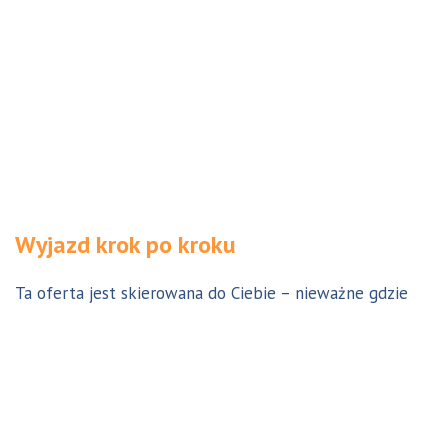
Wyjazd krok po kroku
Ta oferta jest skierowana do Ciebie – nieważne gdzie
jesteś. Aby z niej skorzystać możesz być w Polsce, za
granicą lub w Australii. Wszystkie formalności możesz
załatwić z nami online, korespondencyjnie, odwiedzając
jedno z naszych biur lub umawiając się na indywidualną
konsultację w Twoim mieście w Polsce. Skontaktuj się z
nami, a na pewno znajdziemy odpowiednie dla Ciebie