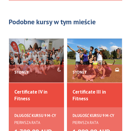
Podobne kursy w tym mieście
SYDNEY
SYDNEY
Certificate IV in
Certificate III in
Fitness
Fitness
DŁUGOŚĆ KURSU 9 M-CY
DŁUGOŚĆ KURSU 9 M-CY
PIERWSZA RATA
PIERWSZA RATA