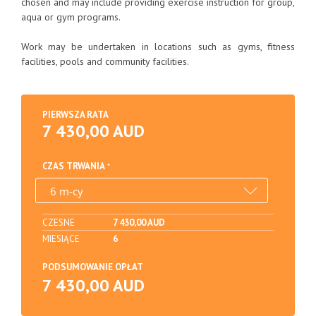
chosen and may include providing exercise instruction for group,
aqua or gym programs.
Work may be undertaken in locations such as gyms, fitness
facilities, pools and community facilities.
PIERWSZA RATA
7 430,00 AUD
CZAS TRWANIA
CZESNE
7 430,00 AUD
MIESIĄCE
6
PODSUMOWANIE OPŁAT
7 430,00 AUD