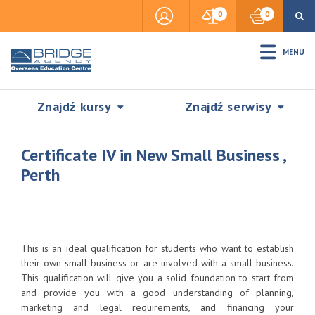
0
0
MENU
Znajdź kursy
Znajdź serwisy
Certificate IV in New Small Business ,
Perth
Accommodation
Insurance
This is an ideal qualification for students who want to establish
their own small business or are involved with a small business.
This qualification will give you a solid foundation to start from
Visas & Legal Stay
and provide you with a good understanding of planning,
SZUKAJ
marketing and legal requirements, and financing your