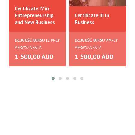
Certificate IV in
Entrepreneurship
Certificate III in
and New Business
Business
DŁUGOŚĆ KURSU 12 M-CY
DŁUGOŚĆ KURSU 9 M-CY
PIERWSZA RATA
PIERWSZA RATA
1 500,00 AUD
1 500,00 AUD