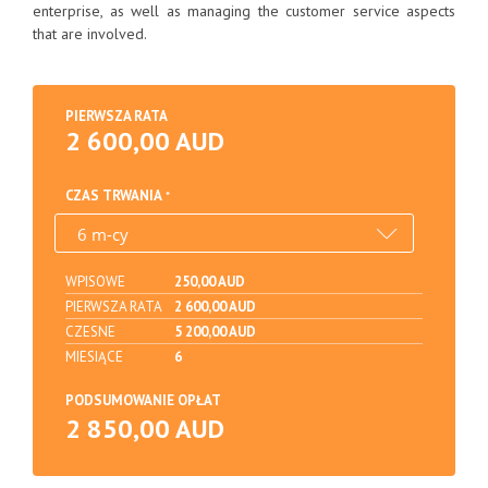
enterprise, as well as managing the customer service aspects
that are involved.
PIERWSZA RATA
2 600,00 AUD
CZAS TRWANIA
WPISOWE
250,00 AUD
PIERWSZA RATA
2 600,00 AUD
CZESNE
5 200,00 AUD
MIESIĄCE
6
PODSUMOWANIE OPŁAT
2 850,00 AUD