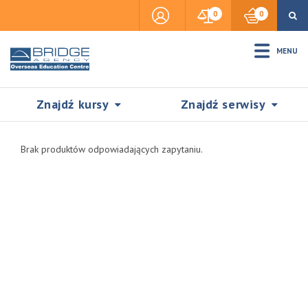
0
0
MENU
Znajdź kursy
Znajdź serwisy
Brak produktów odpowiadających zapytaniu.
Accommodation
Insurance
Visas & Legal Stay
SZUKAJ