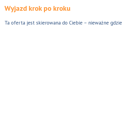
Wyjazd krok po kroku
Ta oferta jest skierowana do Ciebie – nieważne gdzie
jesteś. Aby z niej skorzystać możesz być w Polsce, za
granicą lub w Australii. Wszystkie formalności możesz
załatwić z nami online, korespondencyjnie, odwiedzając
jedno z naszych biur lub umawiając się na indywidualną
konsultację w Twoim mieście w Polsce. Skontaktuj się z
nami, a na pewno znajdziemy odpowiednie dla Ciebie
rozwiązanie.
Jestem w Polsce i chcę wreszcie do Australii!
Dowiedz się w 9 krokach jak prosty może być wyjazd do
Australii