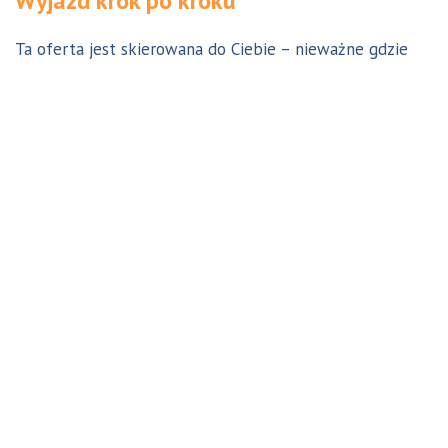
Wyjazd krok po kroku
Ta oferta jest skierowana do Ciebie – nieważne gdzie
jesteś. Aby z niej skorzystać możesz być w Polsce, za
granicą lub w Australii. Wszystkie formalności możesz
załatwić z nami online, korespondencyjnie, odwiedzając
jedno z naszych biur lub umawiając się na indywidualną
konsultację w Twoim mieście w Polsce. Skontaktuj się z
nami, a na pewno znajdziemy odpowiednie dla Ciebie
rozwiązanie.
Jestem w Polsce i chcę wreszcie do Australii!
Dowiedz się w 9 krokach jak prosty może być wyjazd do
Australii