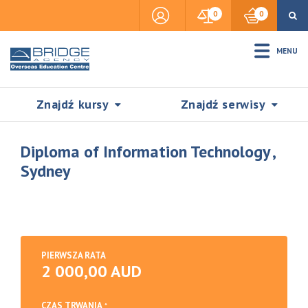
0
0
MENU
Znajdź kursy
Znajdź serwisy
Diploma of Information Technology ,
Sydney
Accommodation
Insurance
PIERWSZA RATA
2 000,00 AUD
Visas & Legal Stay
SZUKAJ
CZAS TRWANIA