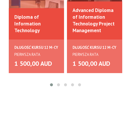
Advanced Diploma
Diploma of
of Information
Information
Technology Project
Technology
Management
DŁUGOŚĆ KURSU 12 M-CY
DŁUGOŚĆ KURSU 12 M-CY
PIERWSZA RATA
PIERWSZA RATA
1 500,00 AUD
1 500,00 AUD