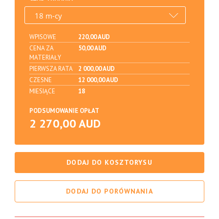
WPISOWE
220,00 AUD
CENA ZA
50,00 AUD
MATERIAŁY
PIERWSZA RATA
2 000,00 AUD
CZESNE
12 000,00 AUD
MIESIĄCE
18
PODSUMOWANIE OPŁAT
2 270,00 AUD
DODAJ DO KOSZTORYSU
DODAJ DO PORÓWNANIA