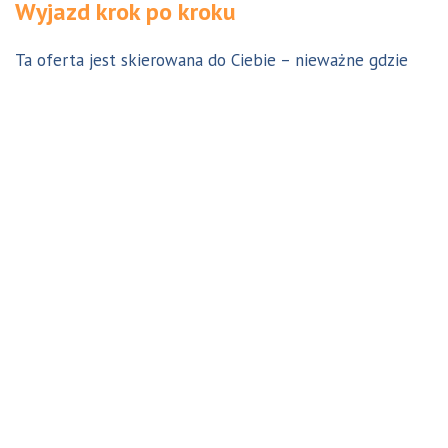
Wyjazd krok po kroku
Ta oferta jest skierowana do Ciebie – nieważne gdzie
jesteś. Aby z niej skorzystać możesz być w Polsce, za
granicą lub w Australii. Wszystkie formalności możesz
załatwić z nami online, korespondencyjnie, odwiedzając
jedno z naszych biur lub umawiając się na indywidualną
konsultację w Twoim mieście w Polsce. Skontaktuj się z
nami, a na pewno znajdziemy odpowiednie dla Ciebie
rozwiązanie.
Jestem w Polsce i chcę wreszcie do Australii!
Dowiedz się w 9 krokach jak prosty może być wyjazd do
Australii