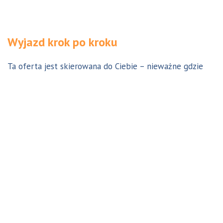
Wyjazd krok po kroku
Ta oferta jest skierowana do Ciebie – nieważne gdzie
jesteś. Aby z niej skorzystać możesz być w Polsce, za
granicą lub w Australii. Wszystkie formalności możesz
załatwić z nami online, korespondencyjnie, odwiedzając
jedno z naszych biur lub umawiając się na indywidualną
konsultację w Twoim mieście w Polsce. Skontaktuj się z
nami, a na pewno znajdziemy odpowiednie dla Ciebie
rozwiązanie.
Jestem w Polsce i chcę wreszcie do Australii!
Dowiedz się w 9 krokach jak prosty może być wyjazd do