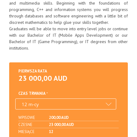
and multimedia skills. Beginning with the foundations of
programming, C++ and information systems you will progress
through databases and software engineering with a little bit of
discreet mathematics to help glue your skills together.
Graduates will be able to move into entry level jobs or continue
with our Bachelor of IT (Mobile Apps Development) or our
Bachelor of IT (Game Programming), or IT degrees from other
institutions.
PIERWSZA RATA
23 000,00 AUD
CZAS TRWANIA
WPISOWE
200,00 AUD
CZESNE
23 000,00 AUD
MIESIĄCE
12