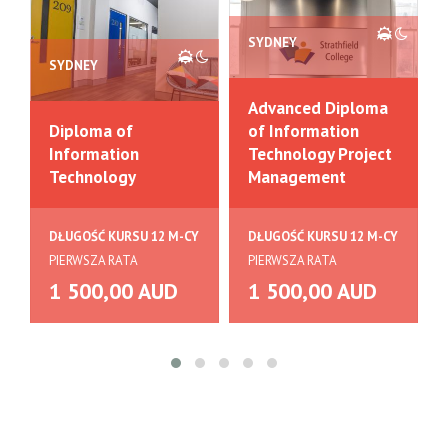
SYDNEY
SYDNEY
Advanced Diploma
Diploma of
of Information
Information
Technology Project
Technology
Management
DŁUGOŚĆ KURSU 12 M-CY
DŁUGOŚĆ KURSU 12 M-CY
PIERWSZA RATA
PIERWSZA RATA
1 500,00 AUD
1 500,00 AUD