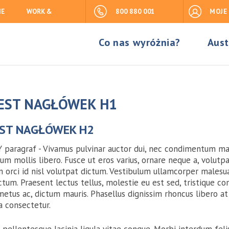
IE
WORK &
800 880 001
MOJE
Co nas wyróżnia?
Aust
JEST NAGŁÓWEK H1
EST NAGŁÓWEK H2
paragraf - Vivamus pulvinar auctor dui, nec condimentum magna.
um mollis libero. Fusce ut eros varius, ornare neque a, volutpat
n orci id nisl volutpat dictum. Vestibulum ullamcorper malesu
ctum. Praesent lectus tellus, molestie eu est sed, tristique 
metus ac, dictum mauris. Phasellus dignissim rhoncus libero at
a consectetur.