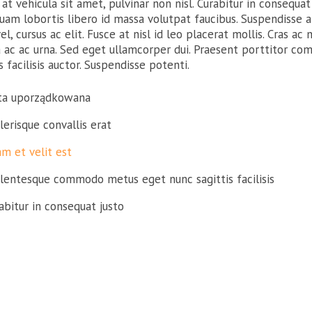
at vehicula sit amet, pulvinar non nisl. Curabitur in consequat
quam lobortis libero id massa volutpat faucibus. Suspendisse a
vel, cursus ac elit. Fusce at nisl id leo placerat mollis. Cras a
a ac ac urna. Sed eget ullamcorper dui. Praesent porttitor co
s facilisis auctor. Suspendisse potenti.
ta uporządkowana
lerisque convallis erat
am et velit est
lentesque commodo metus eget nunc sagittis facilisis
abitur in consequat justo