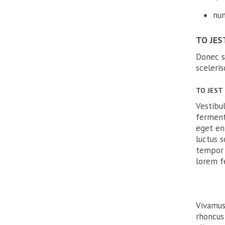
nun
TO JES
Donec se
sceleris
TO JEST
Vestibul
ferment
eget en
luctus s
tempor m
lorem f
Vivamus
rhoncus 