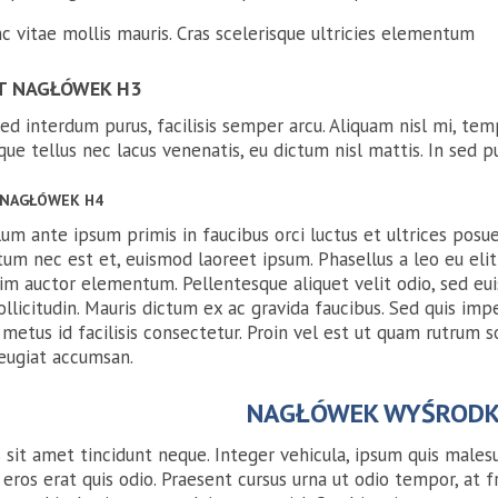
c vitae mollis mauris. Cras scelerisque ultricies elementum
T NAGŁÓWEK H3
d interdum purus, facilisis semper arcu. Aliquam nisl mi, tem
que tellus nec lacus venenatis, eu dictum nisl mattis. In sed 
 NAGŁÓWEK H4
um ante ipsum primis in faucibus orci luctus et ultrices posue
um nec est et, euismod laoreet ipsum. Phasellus a leo eu elit
im auctor elementum. Pellentesque aliquet velit odio, sed eui
ollicitudin. Mauris dictum ex ac gravida faucibus. Sed quis im
etus id facilisis consectetur. Proin vel est ut quam rutrum s
eugiat accumsan.
NAGŁÓWEK WYŚROD
 sit amet tincidunt neque. Integer vehicula, ipsum quis malesu
eros erat quis odio. Praesent cursus urna ut odio tempor, at fr