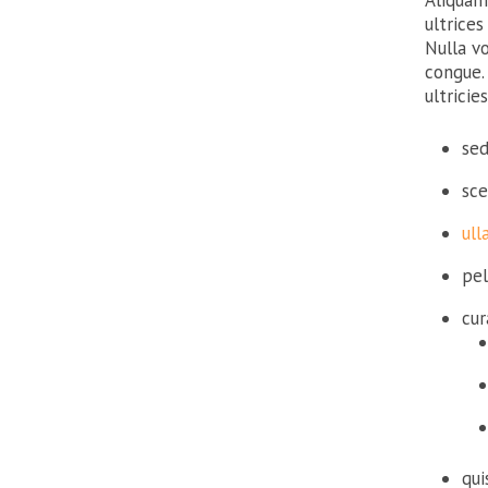
Aliquam 
ultrices
Nulla v
congue.
ultricie
sed
sce
ull
pel
cur
qui