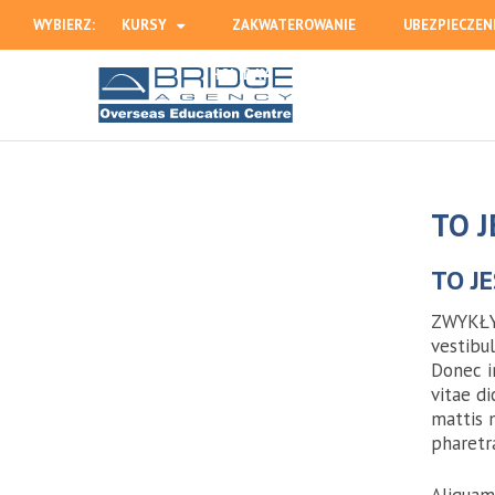
WYBIERZ:
KURSY
ZAKWATEROWANIE
UBEZPIECZEN
HOLIDAY
TO 
TO J
ZWYKŁY 
vestibul
Donec i
vitae di
mattis 
pharetr