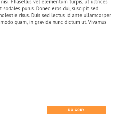
 nisi. Phasellus vel elementum turpis, ut ultrices
t sodales purus. Donec eros dui, suscipit sed
c molestie risus. Duis sed lectus id ante ullamcorper
mmodo quam, in gravida nunc dictum ut. Vivamus
DO GÓRY