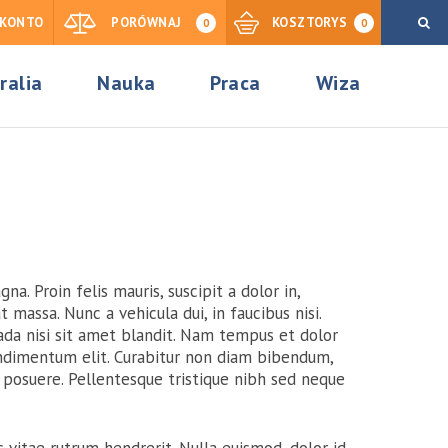
KONTO
PORÓWNAJ
KOSZTORYS
0
0
ralia
Nauka
Praca
Wiza
 Proin felis mauris, suscipit a dolor in,
 massa. Nunc a vehicula dui, in faucibus nisi.
ada nisi sit amet blandit. Nam tempus et dolor
condimentum elit. Curabitur non diam bibendum,
 posuere. Pellentesque tristique nibh sed neque