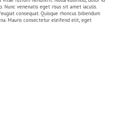
 vitae rutrum hendrerit. Nulla euismod, dolor id
ero. Nunc venenatis eget risus sit amet iaculis.
 feugiat consequat. Quisque rhoncus bibendum
a. Mauris consectetur eleifend elit, eget