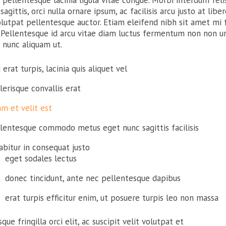
pellentesque lacinia ligula vitae congue. Morbi interdum felis
 sagittis, orci nulla ornare ipsum, ac facilisis arcu justo at lib
olutpat pellentesque auctor. Etiam eleifend nibh sit amet mi
 Pellentesque id arcu vitae diam luctus fermentum non non urn
s nunc aliquam ut.
 erat turpis, lacinia quis aliquet vel
lerisque convallis erat
am et velit est
lentesque commodo metus eget nunc sagittis facilisis
abitur in consequat justo
eget sodales lectus
donec tincidunt, ante nec pellentesque dapibus
erat turpis efficitur enim, ut posuere turpis leo non massa
sque fringilla orci elit, ac suscipit velit volutpat et