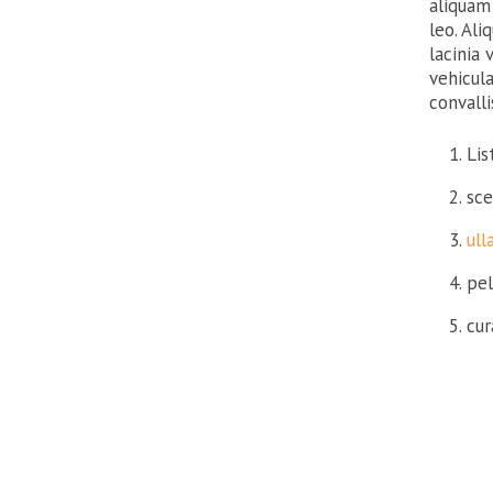
aliquam 
leo. Ali
lacinia 
vehicul
convalli
Lis
sce
ull
pel
cur