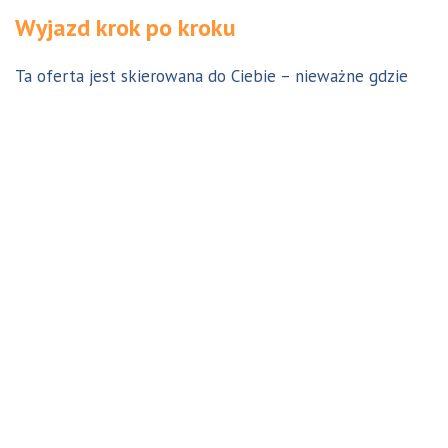
Wyjazd krok po kroku
Ta oferta jest skierowana do Ciebie – nieważne gdzie
jesteś. Aby z niej skorzystać możesz być w Polsce, za
granicą lub w Australii. Wszystkie formalności możesz
załatwić z nami online, korespondencyjnie, odwiedzając
jedno z naszych biur lub umawiając się na indywidualną
konsultację w Twoim mieście w Polsce. Skontaktuj się z
nami, a na pewno znajdziemy odpowiednie dla Ciebie
rozwiązanie.
Jestem w Polsce i chcę wreszcie do Australii!
Dowiedz się w 9 krokach jak prosty może być wyjazd do
Australii