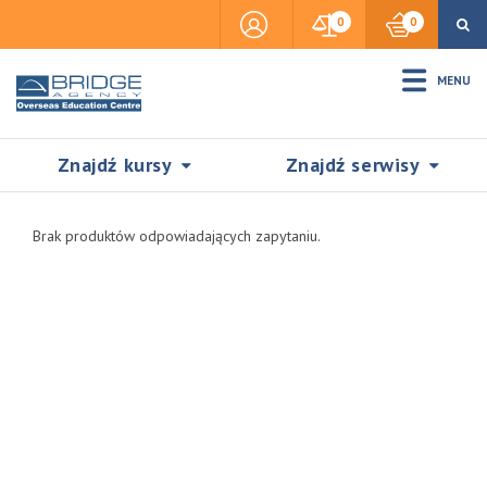
0
0
MENU
Znajdź kursy
Znajdź serwisy
Brak produktów odpowiadających zapytaniu.
Accommodation
Insurance
Visas & Legal Stay
SZUKAJ