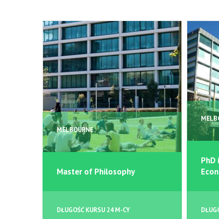
MELB
MELBOURNE
PhD 
Master of Philosophy
Econ
DŁUGOŚĆ KURSU 24 M-CY
DŁUGO