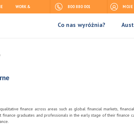
IE
WORK &
800 880 001
MOJE
Co nas wyróżnia?
Aust
e
rne
ualitative finance across areas such as global financial markets, financia
inance graduates and professionals in the early stage of their finance c
ance.