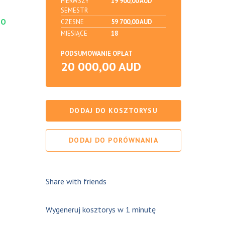
PIERWSZY
19 900,00 AUD
SEMESTR
DO
CZESNE
59 700,00 AUD
MIESIĄCE
18
PODSUMOWANIE OPŁAT
20 000,00 AUD
DODAJ DO KOSZTORYSU
DODAJ DO PORÓWNANIA
Share with friends
Wygeneruj kosztorys w 1 minutę