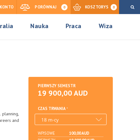
KONTO
PORÓWNAJ
KOSZTORYS
0
0
ralia
Nauka
Praca
Wiza
PIERWSZY SEMESTR
19 900,00 AUD
CZAS TRWANIA
l planning,
areers and
WPISOWE
100,00 AUD