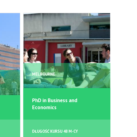
MELBOURNE
MELBO
PhD in Business and
Economics
Master
DŁUGOŚĆ KURSU 48 M-CY
DŁUGOŚ