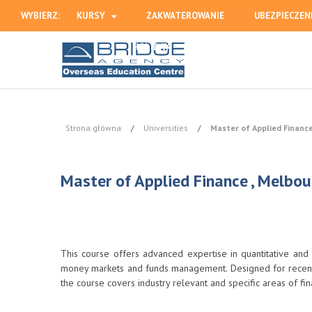
WYBIERZ:
KURSY
ZAKWATEROWANIE
UBEZPIECZEN
HOLIDAY
Strona główna
/
Universities
/
Master of Applied Financ
Master of Applied Finance , Melbou
This course offers advanced expertise in quantitative and q
money markets and funds management. Designed for recent f
the course covers industry relevant and specific areas of fin