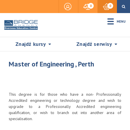
0
0
MENU
Znajdź kursy
Znajdź serwisy
Master of Engineering , Perth
Accommodation
This degree is for those who have a non- Professionally
Insurance
Accredited engineering or technology degree and wish to
upgrade to a Professionally Accredited engineering
qualification, or wish to branch out into another area of
Visas & Legal Stay
specialisation.
SZUKAJ