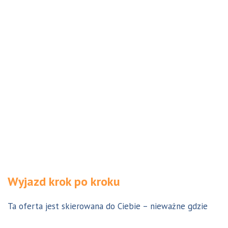
Wyjazd krok po kroku
Ta oferta jest skierowana do Ciebie – nieważne gdzie
jesteś. Aby z niej skorzystać możesz być w Polsce, za