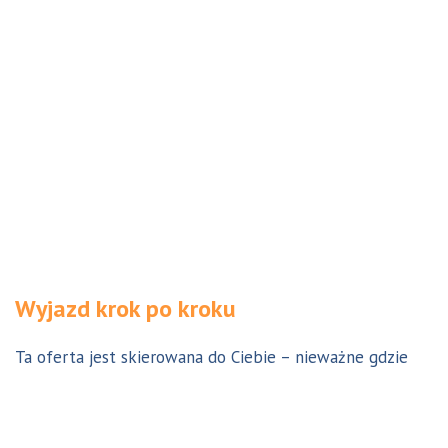
Wyjazd krok po kroku
Ta oferta jest skierowana do Ciebie – nieważne gdzie
jesteś. Aby z niej skorzystać możesz być w Polsce, za
granicą lub w Australii. Wszystkie formalności możesz
załatwić z nami online, korespondencyjnie, odwiedzając