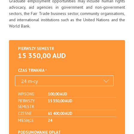
Graduate employment opportunities may include human rights
advocacy, aid agencies in government and non-government
sectors, the Fair Trade business sector, community organisations,
and international institutions such as the United Nations and the
World Bank.
PIERWSZY SEMESTR
15 350,00 AUD
CZAS TRWANIA
WPISOWE
100,00 AUD
PIERWSZY
15 350,00 AUD
SEMESTR
CZESNE
61 400,00 AUD
MIESIĄCE
24
PODSUMOWANIE OPŁAT