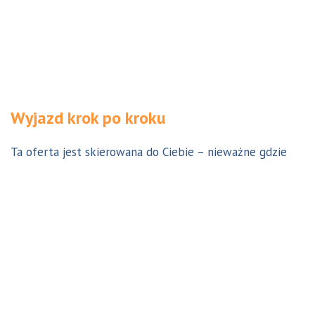
Wyjazd krok po kroku
Ta oferta jest skierowana do Ciebie – nieważne gdzie
jesteś. Aby z niej skorzystać możesz być w Polsce, za
granicą lub w Australii. Wszystkie formalności możesz
załatwić z nami online, korespondencyjnie, odwiedzając
jedno z naszych biur lub umawiając się na indywidualną
konsultację w Twoim mieście w Polsce. Skontaktuj się z
nami, a na pewno znajdziemy odpowiednie dla Ciebie
rozwiązanie.