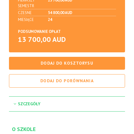
PIERWSZY
13 700,00 AUD
SEMESTR
CZESNE
54 800,00 AUD
MIESIĄCE
24
PODSUMOWANIE OPŁAT
13 700,00 AUD
DODAJ DO KOSZTORYSU
DODAJ DO PORÓWNANIA
SZCZEGÓŁY
O SZKOLE