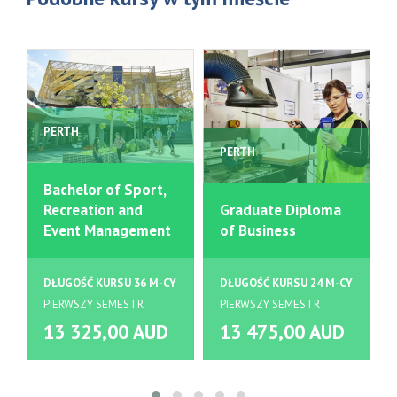
PERTH
PERTH
Bachelor of Sport,
Recreation and
Graduate Diploma
Event Management
of Business
DŁUGOŚĆ KURSU 36 M-CY
DŁUGOŚĆ KURSU 24 M-CY
PIERWSZY SEMESTR
PIERWSZY SEMESTR
13 325,00 AUD
13 475,00 AUD