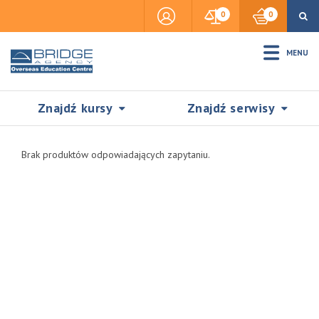
0
0
MENU
Znajdź kursy
Znajdź serwisy
Brak produktów odpowiadających zapytaniu.
Accommodation
Insurance
Visas & Legal Stay
SZUKAJ