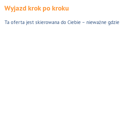
Wyjazd krok po kroku
Ta oferta jest skierowana do Ciebie – nieważne gdzie
jesteś. Aby z niej skorzystać możesz być w Polsce, za
granicą lub w Australii. Wszystkie formalności możesz
załatwić z nami online, korespondencyjnie, odwiedzając
jedno z naszych biur lub umawiając się na indywidualną
konsultację w Twoim mieście w Polsce. Skontaktuj się z
nami, a na pewno znajdziemy odpowiednie dla Ciebie
rozwiązanie.
Jestem w Polsce i chcę wreszcie do Australii!
Dowiedz się w 9 krokach jak prosty może być wyjazd do
Australii