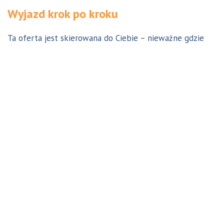
Wyjazd krok po kroku
Ta oferta jest skierowana do Ciebie – nieważne gdzie
jesteś. Aby z niej skorzystać możesz być w Polsce, za
granicą lub w Australii. Wszystkie formalności możesz
załatwić z nami online, korespondencyjnie, odwiedzając
jedno z naszych biur lub umawiając się na indywidualną
konsultację w Twoim mieście w Polsce. Skontaktuj się z
nami, a na pewno znajdziemy odpowiednie dla Ciebie
rozwiązanie.
Jestem w Polsce i chcę wreszcie do Australii!
Dowiedz się w 9 krokach jak prosty może być wyjazd do
Australii