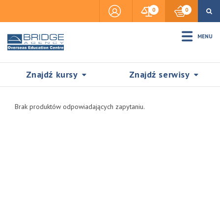
0
0
MENU
Znajdź kursy
Znajdź serwisy
Brak produktów odpowiadających zapytaniu.
Accommodation
Insurance
Visas & Legal Stay
SZUKAJ