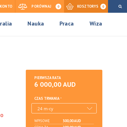
KONTO
PORÓWNAJ
KOSZTORYS
0
0
ralia
Nauka
Praca
Wiza
PIERWSZA RATA
6 000,00 AUD
CZAS TRWANIA
DO
WPISOWE
300,00 AUD