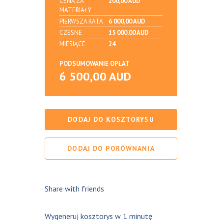
CENA ZA
200,00 AUD
MATERIAŁY
PIERWSZA RATA
6 000,00 AUD
CZESNE
15 000,00 AUD
MIESIĄCE
24
PODSUMOWANIE OPŁAT
6 500,00 AUD
DODAJ DO KOSZTORYSU
DODAJ DO PORÓWNANIA
Share with friends
Wygeneruj kosztorys w 1 minutę