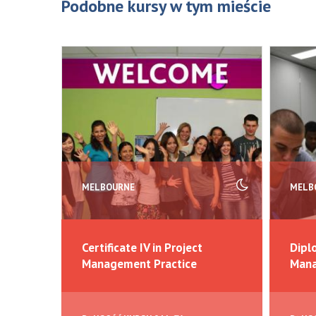
Podobne kursy w tym mieście
MELBOURNE
MELB
Certificate IV in Project
Dipl
Management Practice
Man