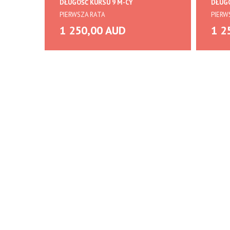
DŁUGOŚĆ KURSU 9 M-CY
DŁUGO
PIERWSZA RATA
PIERW
1 250,00 AUD
1 2