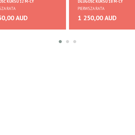
ŚĆ KURSU 12 M-CY
DŁUGOŚĆ KURSU 18 M-CY
SZA RATA
PIERWSZA RATA
50,00 AUD
1 250,00 AUD