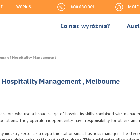
IE
WORK &
800 880 001
MOJE
Co nas wyróżnia?
Aust
ploma of Hospitality Management
of Hospitality Management , Melbourne
 operators who use a broad range of hospitality skills combined with manageri
perations. They operate independently, have responsibility for others and
lity industry sector as a departmental or small business manager. The divers