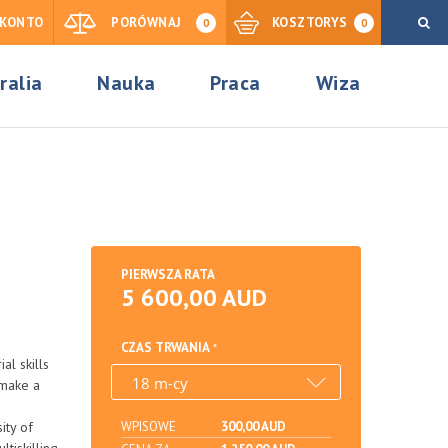
KONTO
PORÓWNAJ
KOSZTORYS
0
0
ralia
Nauka
Praca
Wiza
PIERWSZA RATA
5 600,00 AUD
CZAS TRWANIA
al skills
 make a
ity of
WPISOWE
300,00 AUD