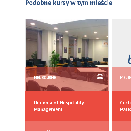
Podobne kursy w tym mieście
MELBOURNE
MELB
Diploma of Hospitality
Certi
Management
Pati