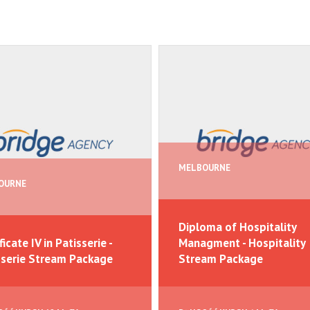
MELBOURNE
OURNE
Diploma of Hospitality
ficate IV in Patisserie -
Managment - Hospitality
sserie Stream Package
Stream Package