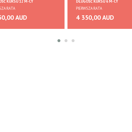
ŚĆ KURSU 12 M-CY
DŁUGOŚĆ KURSU 6 M-CY
SZA RATA
PIERWSZA RATA
50,00 AUD
4 350,00 AUD