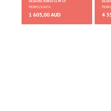
DŁUGOŚĆ KURSU 12 M-CY
DŁUGO
PIERWSZA RATA
PIERW
1 605,00 AUD
4 3