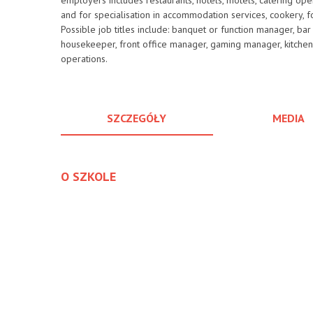
employers includes restaurants, hotels, motels, catering opera
and for specialisation in accommodation services, cookery,
Possible job titles include: banquet or function manager, bar
housekeeper, front office manager, gaming manager, kitche
operations.
SZCZEGÓŁY
MEDIA
O SZKOLE