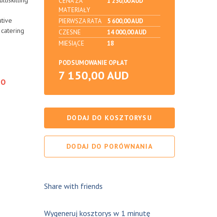
ltiskilling
CENA ZA
1 250,00 AUD
MATERIAŁY
utive
PIERWSZA RATA
5 600,00 AUD
 catering
CZESNE
14 000,00 AUD
MIESIĄCE
18
PODSUMOWANIE OPŁAT
7 150,00 AUD
DO
DODAJ DO KOSZTORYSU
DODAJ DO PORÓWNANIA
Share with friends
Wygeneruj kosztorys w 1 minutę