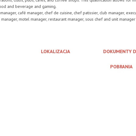
tions, clubs, pubs, cafés, and coffee shops. This qualification allows for mu
 food and beverage and gaming.
 manager, café manager, chef de cuisine, chef patissier, club manager, exec
n manager, motel manager, restaurant manager, sous chef and unit manager
LOKALIZACJA
DOKUMENTY 
POBRANIA