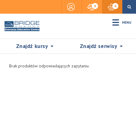
0
0
MENU
Znajdź kursy
Znajdź serwisy
Brak produktów odpowiadających zapytaniu.
Accommodation
Insurance
Visas & Legal Stay
SZUKAJ