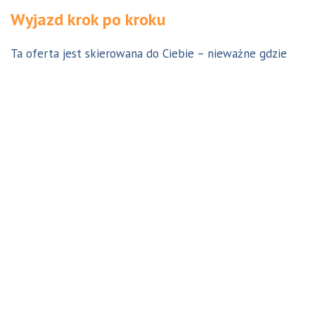
Wyjazd krok po kroku
Ta oferta jest skierowana do Ciebie – nieważne gdzie
jesteś. Aby z niej skorzystać możesz być w Polsce, za
granicą lub w Australii. Wszystkie formalności możesz
załatwić z nami online, korespondencyjnie, odwiedzając
jedno z naszych biur lub umawiając się na indywidualną
konsultację w Twoim mieście w Polsce. Skontaktuj się z
nami, a na pewno znajdziemy odpowiednie dla Ciebie
rozwiązanie.
Jestem w Polsce i chcę wreszcie do Australii!
Dowiedz się w 9 krokach jak prosty może być wyjazd do
Australii