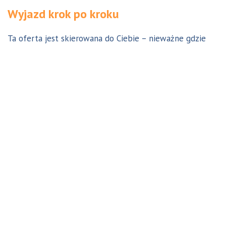
Wyjazd krok po kroku
Ta oferta jest skierowana do Ciebie – nieważne gdzie
jesteś. Aby z niej skorzystać możesz być w Polsce, za
granicą lub w Australii. Wszystkie formalności możesz
załatwić z nami online, korespondencyjnie, odwiedzając
jedno z naszych biur lub umawiając się na indywidualną
konsultację w Twoim mieście w Polsce. Skontaktuj się z
nami, a na pewno znajdziemy odpowiednie dla Ciebie
rozwiązanie.
Jestem w Polsce i chcę wreszcie do Australii!
Dowiedz się w 9 krokach jak prosty może być wyjazd do
Australii