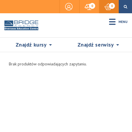
0
0
MENU
Znajdź kursy
Znajdź serwisy
Brak produktów odpowiadających zapytaniu.
Accommodation
Insurance
Visas & Legal Stay
SZUKAJ