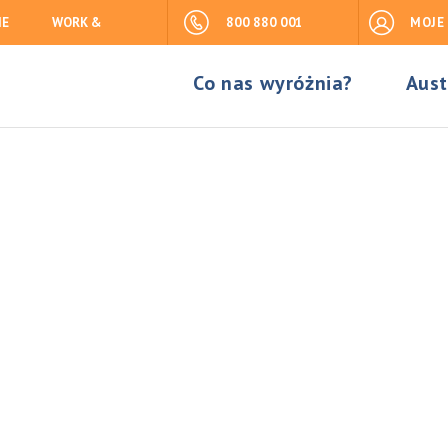
IE
WORK &
800 880 001
MOJE
Co nas wyróżnia?
Aust