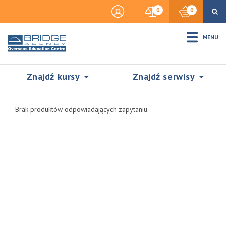
0
0
MENU
Znajdź kursy
Znajdź serwisy
Brak produktów odpowiadających zapytaniu.
Accommodation
Insurance
Visas & Legal Stay
SZUKAJ