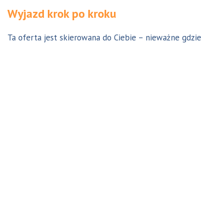
Wyjazd krok po kroku
Ta oferta jest skierowana do Ciebie – nieważne gdzie
jesteś. Aby z niej skorzystać możesz być w Polsce, za
granicą lub w Australii. Wszystkie formalności możesz
załatwić z nami online, korespondencyjnie, odwiedzając
jedno z naszych biur lub umawiając się na indywidualną
konsultację w Twoim mieście w Polsce. Skontaktuj się z
nami, a na pewno znajdziemy odpowiednie dla Ciebie
rozwiązanie.
Jestem w Polsce i chcę wreszcie do Australii!
Dowiedz się w 9 krokach jak prosty może być wyjazd do
Australii