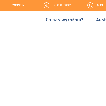
IE
WORK &
800 880 001
MOJE
Co nas wyróżnia?
Aust