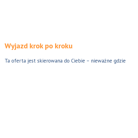
Wyjazd krok po kroku
Ta oferta jest skierowana do Ciebie – nieważne gdzie
jesteś. Aby z niej skorzystać możesz być w Polsce, za
granicą lub w Australii. Wszystkie formalności możesz
załatwić z nami online, korespondencyjnie, odwiedzając
jedno z naszych biur lub umawiając się na indywidualną
konsultację w Twoim mieście w Polsce. Skontaktuj się z
nami, a na pewno znajdziemy odpowiednie dla Ciebie
rozwiązanie.