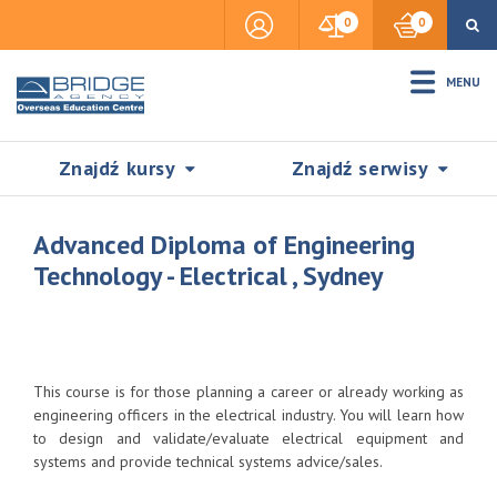
0
0
MENU
Znajdź kursy
Znajdź serwisy
Advanced Diploma of Engineering
Technology - Electrical , Sydney
Accommodation
Insurance
This course is for those planning a career or already working as
engineering officers in the electrical industry. You will learn how
to design and validate/evaluate electrical equipment and
Visas & Legal Stay
systems and provide technical systems advice/sales.
SZUKAJ