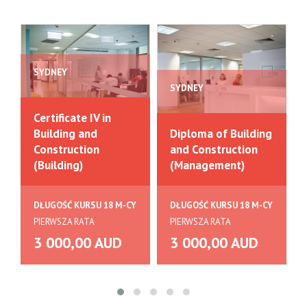
SYDNEY
SYDNEY
Certificate IV in
Building and
Diploma of Building
Construction
and Construction
(Building)
(Management)
DŁUGOŚĆ KURSU 18 M-CY
DŁUGOŚĆ KURSU 18 M-CY
PIERWSZA RATA
PIERWSZA RATA
3 000,00 AUD
3 000,00 AUD