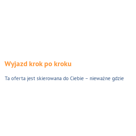
Wyjazd krok po kroku
Ta oferta jest skierowana do Ciebie – nieważne gdzie
jesteś. Aby z niej skorzystać możesz być w Polsce, za
granicą lub w Australii. Wszystkie formalności możesz
załatwić z nami online, korespondencyjnie, odwiedzając
jedno z naszych biur lub umawiając się na indywidualną
konsultację w Twoim mieście w Polsce. Skontaktuj się z
nami, a na pewno znajdziemy odpowiednie dla Ciebie
rozwiązanie.