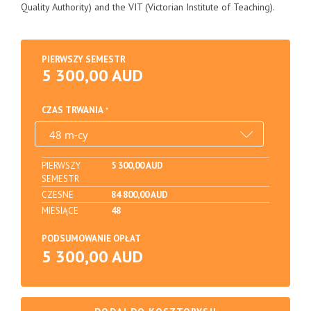
Quality Authority) and the VIT (Victorian Institute of Teaching).
PIERWSZY SEMESTR
5 300,00 AUD
CZAS TRWANIA
PIERWSZY
5 300,00 AUD
SEMESTR
CZESNE
84 800,00 AUD
MIESIĄCE
48
PODSUMOWANIE OPŁAT
5 300,00 AUD