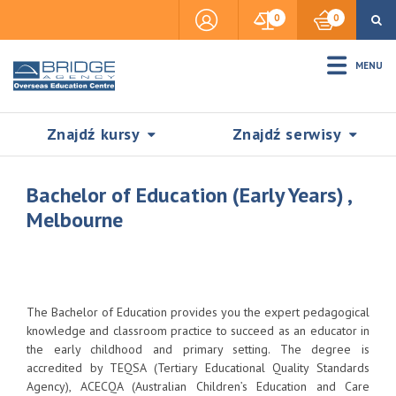
0
0
MENU
Znajdź kursy
Znajdź serwisy
Bachelor of Education (Early Years) ,
Melbourne
Accommodation
Insurance
The Bachelor of Education provides you the expert pedagogical
knowledge and classroom practice to succeed as an educator in
the early childhood and primary setting. The degree is
Visas & Legal Stay
accredited by TEQSA (Tertiary Educational Quality Standards
SZUKAJ
Agency), ACECQA (Australian Children’s Education and Care