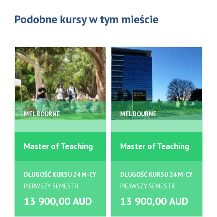
Podobne kursy w tym mieście
MELBOURNE
MELBOURNE
Master of Teaching
Master of Teaching
DŁUGOŚĆ KURSU 24 M-CY
DŁUGOŚĆ KURSU 24 M-CY
PIERWSZY SEMESTR
PIERWSZY SEMESTR
13 900,00 AUD
13 900,00 AUD