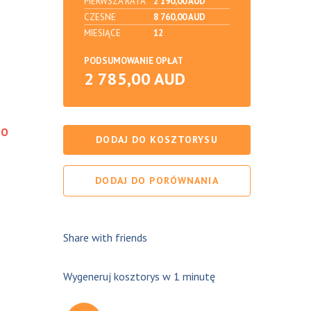
PIERWSZA RATA
2 190,00 AUD
CZESNE
8 760,00 AUD
MIESIĄCE
12
PODSUMOWANIE OPŁAT
2 785,00 AUD
DO
DODAJ DO KOSZTORYSU
DODAJ DO PORÓWNANIA
Share with friends
Wygeneruj kosztorys w 1 minutę