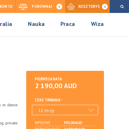
KONTO
PORÓWNAJ
KOSZTORYS
0
0
ralia
Nauka
Praca
Wiza
PIERWSZA RATA
2 190,00 AUD
CZAS TRWANIA
s in dance
g: private
WPISOWE
595,00 AUD