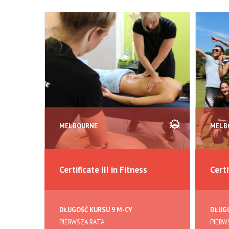
MELBOURNE
MELB
Certificate III in Fitness
Certi
DŁUGOŚĆ KURSU 9 M-CY
DŁUGO
PIERWSZA RATA
PIERW