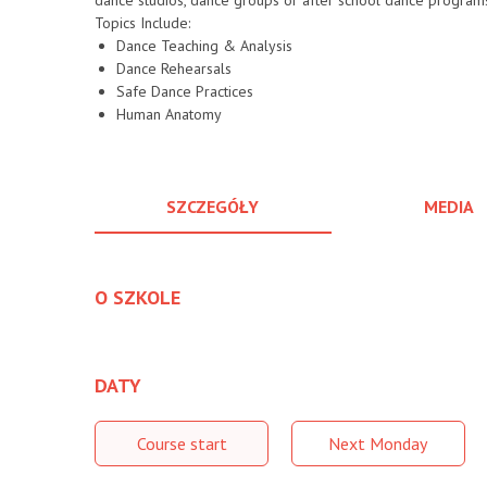
dance studios, dance groups or after school dance program
Topics Include:
Dance Teaching & Analysis
Dance Rehearsals
Safe Dance Practices
Human Anatomy
SZCZEGÓŁY
MEDIA
O SZKOLE
DATY
Course start
Next Monday