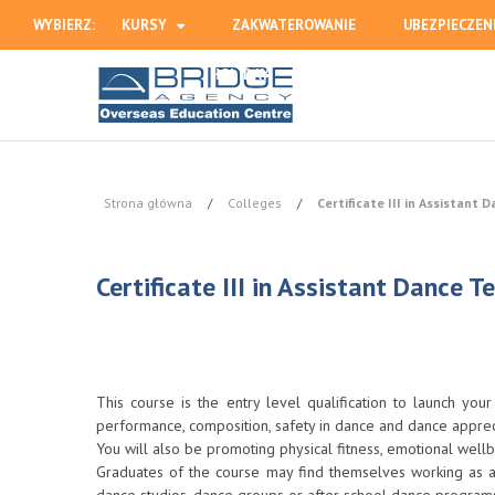
WYBIERZ:
KURSY
ZAKWATEROWANIE
UBEZPIECZEN
HOLIDAY
Strona główna
/
Colleges
/
Certificate III in Assistant 
Certificate III in Assistant Dance T
This course is the entry level qualification to launch you
performance, composition, safety in dance and dance apprec
You will also be promoting physical fitness, emotional wellb
Graduates of the course may find themselves working as an 