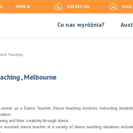
IE
WORK &
800 880 001
MOJE
Co nas wyróżnia?
Aust
Dance Teaching
eaching , Melbourne
r career as a Dance Teacher. Dance teaching involves instructing student
iation.
eing and their creativity through dance.
assistant dance teacher in a variety of dance teaching situations includin