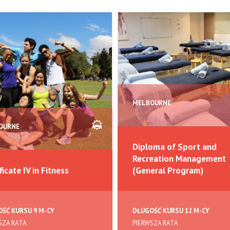
MELBOURNE
OURNE
Diploma of Sport and
Recreation Management
ficate IV in Fitness
(General Program)
ŚĆ KURSU 9 M-CY
DŁUGOŚĆ KURSU 12 M-CY
SZA RATA
PIERWSZA RATA