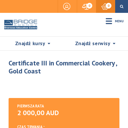
0
0
MENU
Znajdź kursy
Znajdź serwisy
Certificate III in Commercial Cookery ,
Gold Coast
Accommodation
Insurance
PIERWSZA RATA
2 000,00 AUD
Visas & Legal Stay
SZUKAJ
CZAS TRWANIA