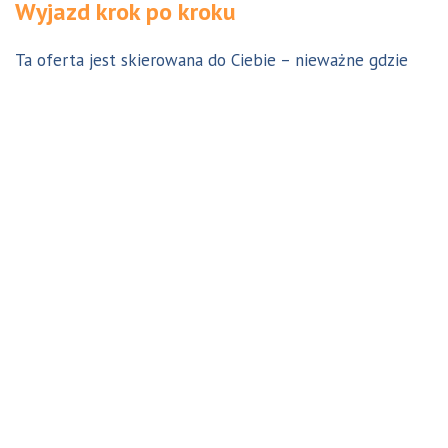
Wyjazd krok po kroku
Ta oferta jest skierowana do Ciebie – nieważne gdzie
jesteś. Aby z niej skorzystać możesz być w Polsce, za
granicą lub w Australii. Wszystkie formalności możesz
załatwić z nami online, korespondencyjnie, odwiedzając
jedno z naszych biur lub umawiając się na indywidualną
konsultację w Twoim mieście w Polsce. Skontaktuj się z
nami, a na pewno znajdziemy odpowiednie dla Ciebie
rozwiązanie.
Jestem w Polsce i chcę wreszcie do Australii!
Dowiedz się w 9 krokach jak prosty może być wyjazd do
Australii