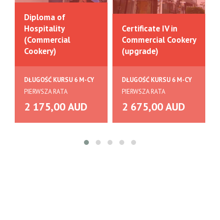
Diploma of
Hospitality
Certificate IV in
(Commercial
Commercial Cookery
Cookery)
(upgrade)
DŁUGOŚĆ KURSU 6 M-CY
DŁUGOŚĆ KURSU 6 M-CY
PIERWSZA RATA
PIERWSZA RATA
2 175,00 AUD
2 675,00 AUD