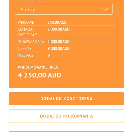
WPISOWE
250,00 AUD
CENA ZA
2 000,00 AUD
MATERIAŁY
PIERWSZA RATA
2 000,00 AUD
CZESNE
9 000,00 AUD
MIESIĄCE
9
PODSUMOWANIE OPŁAT
4 250,00 AUD
DODAJ DO KOSZTORYSU
DODAJ DO PORÓWNANIA