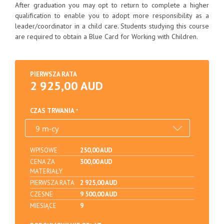
After graduation you may opt to return to complete a higher
qualification to enable you to adopt more responsibility as a
leader/coordinator in a child care. Students studying this course
are required to obtain a Blue Card for Working with Children.
PIERWSZA RATA
2 925,00 AUD
CZAS TRWANIA
WPISOWE
250,00 AUD
CENA ZA
300,00 AUD
MATERIAŁY
PIERWSZA RATA
2 925,00 AUD
CZESNE
9 500,00 AUD
MIESIĄCE
9