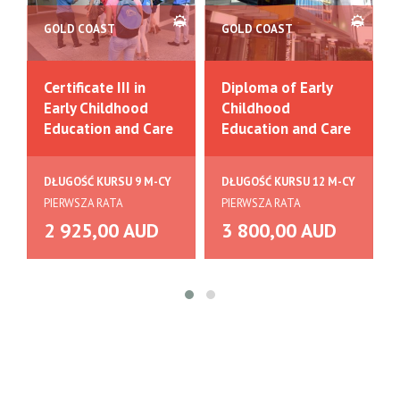
GOLD COAST
GOLD COAST
Certificate III in
Diploma of Early
Early Childhood
Childhood
Education and Care
Education and Care
DŁUGOŚĆ KURSU 9 M-CY
DŁUGOŚĆ KURSU 12 M-CY
PIERWSZA RATA
PIERWSZA RATA
2 925,00 AUD
3 800,00 AUD