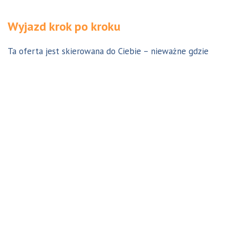
Wyjazd krok po kroku
Ta oferta jest skierowana do Ciebie – nieważne gdzie
jesteś. Aby z niej skorzystać możesz być w Polsce, za
granicą lub w Australii. Wszystkie formalności możesz
załatwić z nami online, korespondencyjnie, odwiedzając
jedno z naszych biur lub umawiając się na indywidualną
konsultację w Twoim mieście w Polsce. Skontaktuj się z
nami, a na pewno znajdziemy odpowiednie dla Ciebie
rozwiązanie.
Jestem w Polsce i chcę wreszcie do Australii!
Dowiedz się w 9 krokach jak prosty może być wyjazd do
Australii