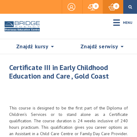
0
0
MENU
Znajdź kursy
Znajdź serwisy
Certificate III in Early Childhood
Education and Care , Gold Coast
Accommodation
Insurance
This course is designed to be the first part of the Diploma of
Children’s Services or to stand alone as a Certificate
qualification. The course duration is 24 weeks inclusive of 240
Visas & Legal Stay
hours practicum. This qualification gives you career options as
SZUKAJ
an Assistant in a Child Care Centre or Family Day Care Provider.