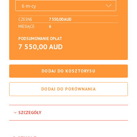
CZESNE
7 550,00 AUD
MIESIĄCE
6
PODSUMOWANIE OPŁAT
7 550,00 AUD
DODAJ DO KOSZTORYSU
DODAJ DO PORÓWNANIA
SZCZEGÓŁY