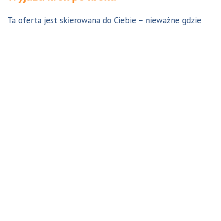
Ta oferta jest skierowana do Ciebie – nieważne gdzie
jesteś. Aby z niej skorzystać możesz być w Polsce, za
granicą lub w Australii. Wszystkie formalności możesz
załatwić z nami online, korespondencyjnie, odwiedzając
jedno z naszych biur lub umawiając się na indywidualną
konsultację w Twoim mieście w Polsce. Skontaktuj się z
nami, a na pewno znajdziemy odpowiednie dla Ciebie
rozwiązanie.
Jestem w Polsce i chcę wreszcie do Australii!
Dowiedz się w 9 krokach jak prosty może być wyjazd do
Australii