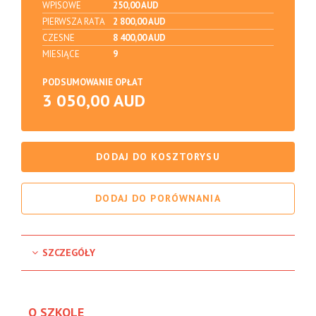
WPISOWE
250,00 AUD
PIERWSZA RATA
2 800,00 AUD
CZESNE
8 400,00 AUD
MIESIĄCE
9
PODSUMOWANIE OPŁAT
3 050,00 AUD
DODAJ DO KOSZTORYSU
DODAJ DO PORÓWNANIA
SZCZEGÓŁY
O SZKOLE