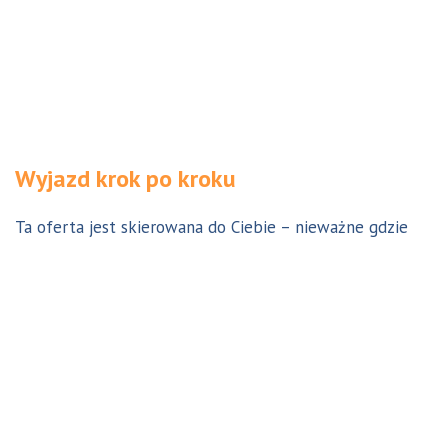
Wyjazd krok po kroku
Ta oferta jest skierowana do Ciebie – nieważne gdzie
jesteś. Aby z niej skorzystać możesz być w Polsce, za
granicą lub w Australii. Wszystkie formalności możesz
załatwić z nami online, korespondencyjnie, odwiedzając
jedno z naszych biur lub umawiając się na indywidualną
konsultację w Twoim mieście w Polsce. Skontaktuj się z
nami, a na pewno znajdziemy odpowiednie dla Ciebie
rozwiązanie.