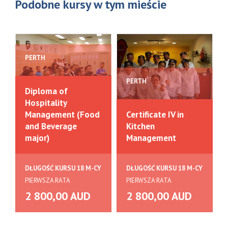
Podobne kursy w tym mieście
PERTH
PERTH
Diploma of
Hospitality
Management (Food
Certificate IV in
and Beverage
Kitchen
major)
Management
DŁUGOŚĆ KURSU 18 M-CY
DŁUGOŚĆ KURSU 18 M-CY
PIERWSZA RATA
PIERWSZA RATA
2 800,00 AUD
2 800,00 AUD