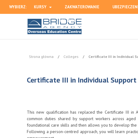
WYBIERZ:
KURSY
ZAKWATEROWANIE
UBEZPIECZEN
HOLIDAY
Strona główna
/
Colleges
/
Certificate III in Individual 
Certificate III in Individual Suppor
This new qualification has replaced the Certificate III in 
common duties shared by support workers across aged ca
foundational care skills and then allows you to develop the ski
Following a person-centred approach, you will learn practica