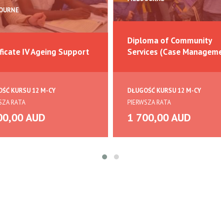
OURNE
Diploma of Community
ificate IV Ageing Support
Services (Case Manageme
ŚĆ KURSU 12 M-CY
DŁUGOŚĆ KURSU 12 M-CY
SZA RATA
PIERWSZA RATA
00,00 AUD
1 700,00 AUD