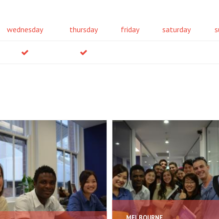
wednesday
thursday
friday
saturday
s
MELBOURNE