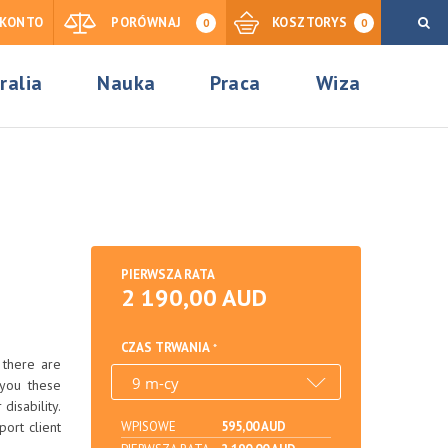
KONTO
PORÓWNAJ
KOSZTORYS
0
0
ralia
Nauka
Praca
Wiza
PIERWSZA RATA
2 190,00 AUD
CZAS TRWANIA
d there are
 you these
disability.
port client
WPISOWE
595,00 AUD