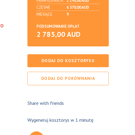
PIERWSZA RATA
2 190,00 AUD
CZESNE
6 570,00 AUD
MIESIĄCE
9
DO
PODSUMOWANIE OPŁAT
2 785,00 AUD
DODAJ DO KOSZTORYSU
DODAJ DO PORÓWNANIA
Share with friends
Wygeneruj kosztorys w 1 minutę