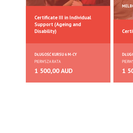
MELB
Certificate III in Individual
Support (Ageing and
Disability)
Cert
DŁUGOŚĆ KURSU 6 M-CY
DŁUGO
PIERWSZA RATA
PIERW
1 500,00 AUD
1 5