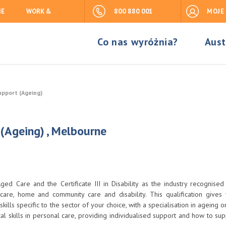
IE
WORK &
800 880 001
MOJE
Co nas wyróżnia?
Aust
Support (Ageing)
t (Ageing) , Melbourne
Aged Care and the Certificate III in Disability as the industry recognise
re, home and community care and disability. This qualification gives
lls specific to the sector of your choice, with a specialisation in ageing or 
l skills in personal care, providing individualised support and how to sup