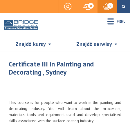
0
0
MENU
Znajdź kursy
Znajdź serwisy
Certificate III in Painting and
Decorating , Sydney
Accommodation
Insurance
This course is for people who want to work in the painting and
decorating industry. You will learn about the processes,
materials, tools and equipment used and develop specialised
Visas & Legal Stay
skills associated with the surface coating industry.
SZUKAJ