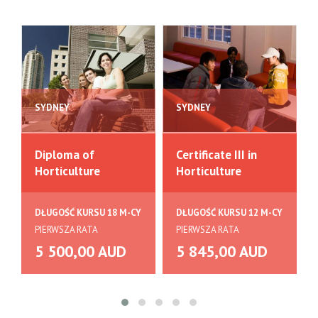
SYDNEY
SYDNEY
Diploma of
Certificate III in
Horticulture
Horticulture
DŁUGOŚĆ KURSU 18 M-CY
DŁUGOŚĆ KURSU 12 M-CY
PIERWSZA RATA
PIERWSZA RATA
5 500,00 AUD
5 845,00 AUD