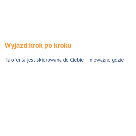
Wyjazd krok po kroku
Ta oferta jest skierowana do Ciebie – nieważne gdzie
jesteś. Aby z niej skorzystać możesz być w Polsce, za
granicą lub w Australii. Wszystkie formalności możesz
załatwić z nami online, korespondencyjnie, odwiedzając
jedno z naszych biur lub umawiając się na indywidualną
konsultację w Twoim mieście w Polsce. Skontaktuj się z
nami, a na pewno znajdziemy odpowiednie dla Ciebie
rozwiązanie.