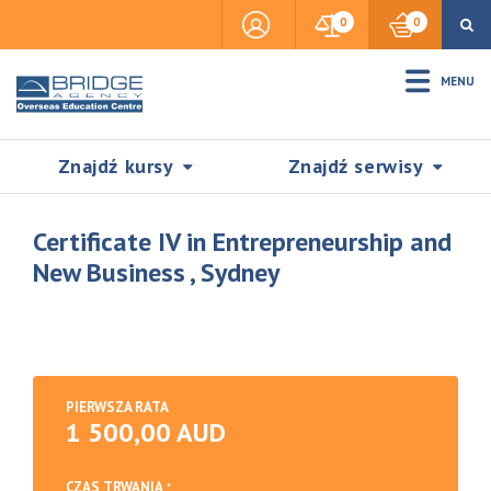
0
0
MENU
Znajdź kursy
Znajdź serwisy
Certificate IV in Entrepreneurship and
New Business , Sydney
Accommodation
Insurance
PIERWSZA RATA
1 500,00 AUD
Visas & Legal Stay
SZUKAJ
CZAS TRWANIA