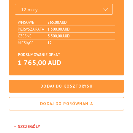
WPISOWE
265,00 AUD
PIERWSZA RATA
1 500,00 AUD
CZESNE
5 500,00 AUD
MIESIĄCE
12
PODSUMOWANIE OPŁAT
1 765,00 AUD
DODAJ DO KOSZTORYSU
DODAJ DO PORÓWNANIA
SZCZEGÓŁY