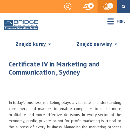
0
0
MENU
Znajdź kursy
Znajdź serwisy
Certificate IV in Marketing and
Communication , Sydney
Accommodation
Insurance
In today’s business, marketing plays a vital role in understanding
consumers and markets to enable companies to make more
profitable and more effective decisions. In every sector of the
Visas & Legal Stay
economy, public, private or not for profit, marketing is critical to
SZUKAJ
the success of every business. Managing the marketing process