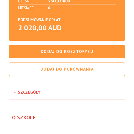
CZESNE
3 500,00 AUD
MIESIĄCE
6
PODSUMOWANIE OPŁAT
2 020,00 AUD
DODAJ DO KOSZTORYSU
DODAJ DO PORÓWNANIA
SZCZEGÓŁY
O SZKOLE