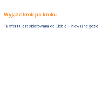
Wyjazd krok po kroku
Ta oferta jest skierowana do Ciebie – nieważne gdzie
jesteś. Aby z niej skorzystać możesz być w Polsce, za
granicą lub w Australii. Wszystkie formalności możesz
załatwić z nami online, korespondencyjnie, odwiedzając
jedno z naszych biur lub umawiając się na indywidualną
konsultację w Twoim mieście w Polsce. Skontaktuj się z
nami, a na pewno znajdziemy odpowiednie dla Ciebie
rozwiązanie.
Jestem w Polsce i chcę wreszcie do Australii!
Dowiedz się w 9 krokach jak prosty może być wyjazd do
Australii