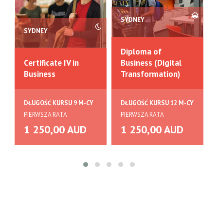
SYDNEY
SYDNEY
Diploma of
Certificate IV in
Business (Digital
Business
Transformation)
DŁUGOŚĆ KURSU 9 M-CY
DŁUGOŚĆ KURSU 12 M-CY
PIERWSZA RATA
PIERWSZA RATA
1 250,00 AUD
1 250,00 AUD