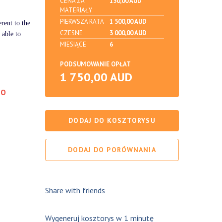
CENA ZA
150,00 AUD
MATERIAŁY
PIERWSZA RATA
1 500,00 AUD
rent to the
CZESNE
3 000,00 AUD
 able to
MIESIĄCE
6
PODSUMOWANIE OPŁAT
1 750,00 AUD
DO
DODAJ DO KOSZTORYSU
DODAJ DO PORÓWNANIA
Share with friends
Wygeneruj kosztorys w 1 minutę