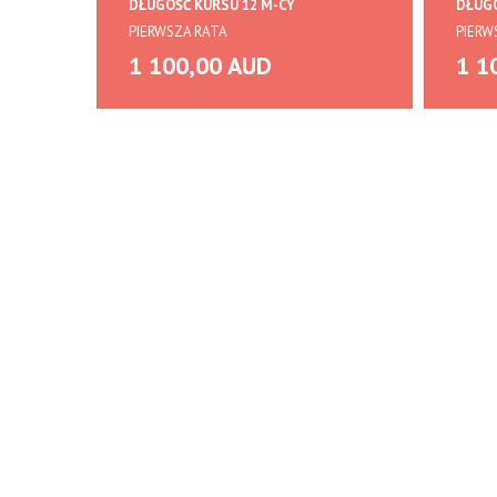
DŁUGOŚĆ KURSU 12 M-CY
DŁUGO
PIERWSZA RATA
PIERW
1 100,00 AUD
1 1