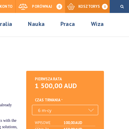
KONTO
PORÓWNAJ
KOSZTORYS
0
0
ralia
Nauka
Praca
Wiza
PIERWSZA RATA
1 500,00 AUD
CZAS TRWANIA
 already
ts with the
WPISOWE
100,00 AUD
g solutions,