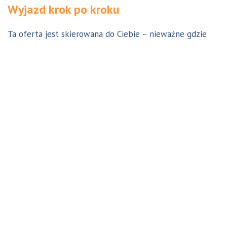
Wyjazd krok po kroku
Ta oferta jest skierowana do Ciebie – nieważne gdzie
jesteś. Aby z niej skorzystać możesz być w Polsce, za
granicą lub w Australii. Wszystkie formalności możesz
załatwić z nami online, korespondencyjnie, odwiedzając
jedno z naszych biur lub umawiając się na indywidualną
konsultację w Twoim mieście w Polsce. Skontaktuj się z
nami, a na pewno znajdziemy odpowiednie dla Ciebie
rozwiązanie.
Jestem w Polsce i chcę wreszcie do Australii!
Dowiedz się w 9 krokach jak prosty może być wyjazd do
Australii