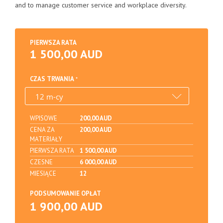
and to manage customer service and workplace diversity.
PIERWSZA RATA
1 500,00 AUD
CZAS TRWANIA
WPISOWE
200,00 AUD
CENA ZA
200,00 AUD
MATERIAŁY
PIERWSZA RATA
1 500,00 AUD
CZESNE
6 000,00 AUD
MIESIĄCE
12
PODSUMOWANIE OPŁAT
1 900,00 AUD