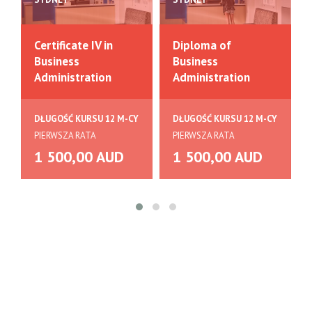
Certificate IV in
Diploma of
Business
Business
Administration
Administration
DŁUGOŚĆ KURSU 12 M-CY
DŁUGOŚĆ KURSU 12 M-CY
PIERWSZA RATA
PIERWSZA RATA
1 500,00 AUD
1 500,00 AUD