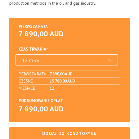
production methods in the oil and gas industry.
PIERWSZA RATA
7 890,00 AUD
CZAS TRWANIA
PIERWSZA RATA
7 890,00 AUD
CZESNE
15 780,00 AUD
MIESIĄCE
12
PODSUMOWANIE OPŁAT
7 890,00 AUD
DODAJ DO KOSZTORYSU