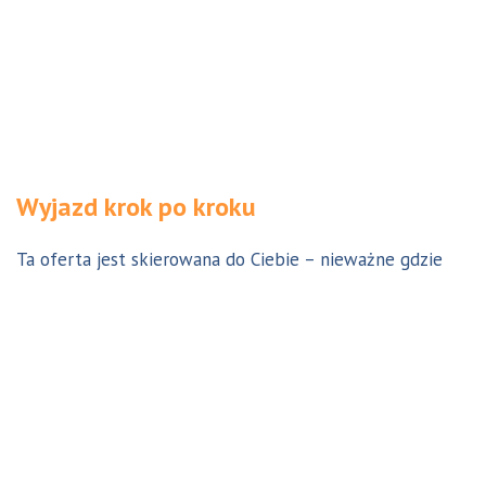
Wyjazd krok po kroku
Ta oferta jest skierowana do Ciebie – nieważne gdzie
jesteś. Aby z niej skorzystać możesz być w Polsce, za
granicą lub w Australii. Wszystkie formalności możesz
załatwić z nami online, korespondencyjnie, odwiedzając
jedno z naszych biur lub umawiając się na indywidualną
konsultację w Twoim mieście w Polsce. Skontaktuj się z
nami, a na pewno znajdziemy odpowiednie dla Ciebie
rozwiązanie.