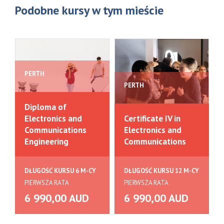
Podobne kursy w tym mieście
PERTH
PERTH
Diploma of
Electronics and
Certificate IV in
Communications
Electronics and
Engineering
Communications
DŁUGOŚĆ KURSU 6 M-CY
DŁUGOŚĆ KURSU 12 M-CY
PIERWSZA RATA
PIERWSZA RATA
6 990,00 AUD
6 990,00 AUD