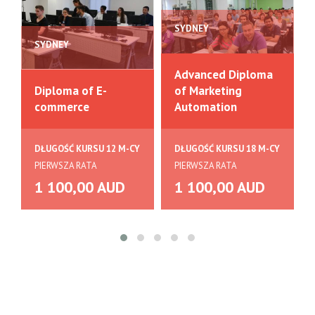
SYDNEY
SYDNEY
Advanced Diploma
Diploma of E-
of Marketing
commerce
Automation
DŁUGOŚĆ KURSU 12 M-CY
DŁUGOŚĆ KURSU 18 M-CY
PIERWSZA RATA
PIERWSZA RATA
1 100,00 AUD
1 100,00 AUD