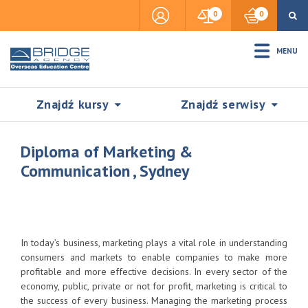
0
0
MENU
Znajdź kursy
Znajdź serwisy
Diploma of Marketing &
Communication , Sydney
Accommodation
Insurance
In today’s business, marketing plays a vital role in understanding
consumers and markets to enable companies to make more
profitable and more effective decisions. In every sector of the
Visas & Legal Stay
economy, public, private or not for profit, marketing is critical to
SZUKAJ
the success of every business. Managing the marketing process