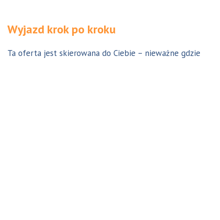
Wyjazd krok po kroku
Ta oferta jest skierowana do Ciebie – nieważne gdzie
jesteś. Aby z niej skorzystać możesz być w Polsce, za
granicą lub w Australii. Wszystkie formalności możesz
załatwić z nami online, korespondencyjnie, odwiedzając
jedno z naszych biur lub umawiając się na indywidualną
konsultację w Twoim mieście w Polsce. Skontaktuj się z
nami, a na pewno znajdziemy odpowiednie dla Ciebie
rozwiązanie.
Jestem w Polsce i chcę wreszcie do Australii!
Dowiedz się w 9 krokach jak prosty może być wyjazd do
Australii