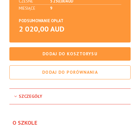
CZESNE
5 250,00 AUD
MIESIĄCE
9
PODSUMOWANIE OPŁAT
2 020,00 AUD
DODAJ DO KOSZTORYSU
DODAJ DO PORÓWNANIA
SZCZEGÓŁY
O SZKOLE