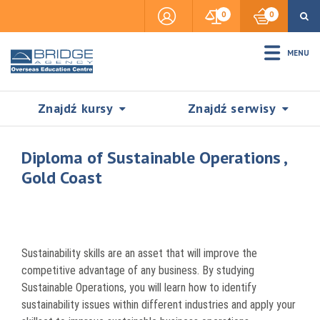
0
0
MENU
Znajdź kursy
Znajdź serwisy
Diploma of Sustainable Operations ,
Gold Coast
Accommodation
Insurance
Sustainability skills are an asset that will improve the
competitive advantage of any business. By studying
Sustainable Operations, you will learn how to identify
Visas & Legal Stay
SZUKAJ
sustainability issues within different industries and apply your