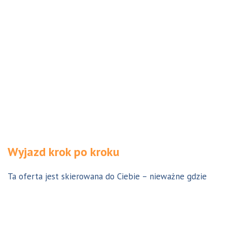
Wyjazd krok po kroku
Ta oferta jest skierowana do Ciebie – nieważne gdzie
jesteś. Aby z niej skorzystać możesz być w Polsce, za
granicą lub w Australii. Wszystkie formalności możesz
załatwić z nami online, korespondencyjnie, odwiedzając