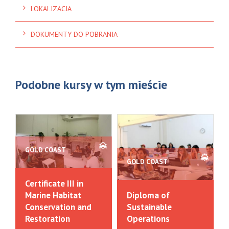
LOKALIZACJA
DOKUMENTY DO POBRANIA
Podobne kursy w tym mieście
GOLD COAST
GOLD COAST
Certificate III in
Marine Habitat
Diploma of
Conservation and
Sustainable
Restoration
Operations