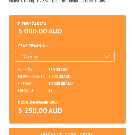
skillset to improve sustainable business operations.
PIERWSZA RATA
5 000,00 AUD
CZAS TRWANIA
WPISOWE
250,00 AUD
PIERWSZA RATA
5 000,00 AUD
CZESNE
10 000,00 AUD
MIESIĄCE
18
PODSUMOWANIE OPŁAT
5 250,00 AUD
DODAJ DO KOSZTORYSU