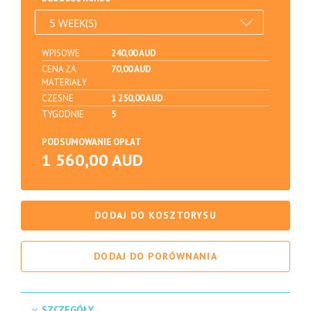
WPISOWE
240,00 AUD
CENA ZA
70,00 AUD
MATERIAŁY
CZESNE
1 250,00 AUD
TYGODNIE
5
PODSUMOWANIE OPŁAT
1 560,00 AUD
DODAJ DO KOSZTORYSU
DODAJ DO PORÓWNANIA
SZCZEGÓŁY