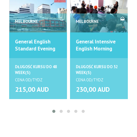
MELBOURNE
MELBOURNE
General English
General Intensive
Standard Evening
English Morning
DŁUGOŚĆ KURSU DO 48
DŁUGOŚĆ KURSU DO 52
WEEK(S)
WEEK(S)
CENA OD/TYDZ
CENA OD/TYDZ
215,00 AUD
230,00 AUD