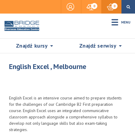
0
0
MENU
Znajdź kursy
Znajdź serwisy
English Excel , Melbourne
Accommodation
English Excel is an intensive course aimed to prepare students
Insurance
for the challenges of our Cambridge B2 First preparation
course. English Excel uses an integrated communicative
classroom approach alongside a comprehensive syllabus to
Visas & Legal Stay
develop not only language skills but also exam-taking
SZUKAJ
strategies.