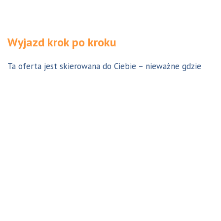
Wyjazd krok po kroku
Ta oferta jest skierowana do Ciebie – nieważne gdzie
jesteś. Aby z niej skorzystać możesz być w Polsce, za
granicą lub w Australii. Wszystkie formalności możesz
załatwić z nami online, korespondencyjnie, odwiedzając
jedno z naszych biur lub umawiając się na indywidualną
konsultację w Twoim mieście w Polsce. Skontaktuj się z
nami, a na pewno znajdziemy odpowiednie dla Ciebie
rozwiązanie.
Jestem w Polsce i chcę wreszcie do Australii!
Dowiedz się w 9 krokach jak prosty może być wyjazd do