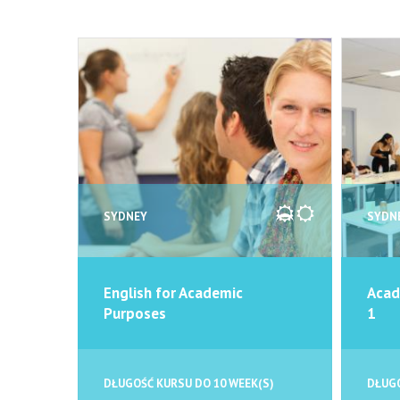
SYDNEY
SYDN
English for Academic
Acad
Purposes
1
DŁUGOŚĆ KURSU DO 10 WEEK(S)
DŁUGO