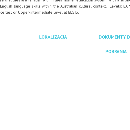
ose that they are familiar with in their home education system. With a stro
English language skills within the Australian cultural context. Levels: EA
ce test or Upper-intermediate level at ELSIS.
LOKALIZACJA
DOKUMENTY 
POBRANIA