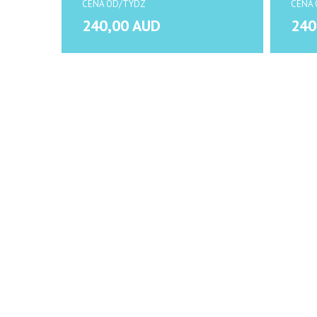
CENA OD/TYDZ
CENA 
240,00 AUD
240