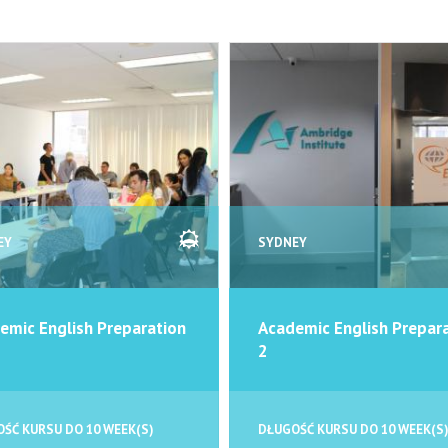
EY
SYDNEY
emic English Preparation
Academic English Prepar
2
ŚĆ KURSU DO 10 WEEK(S)
DŁUGOŚĆ KURSU DO 10 WEEK(S