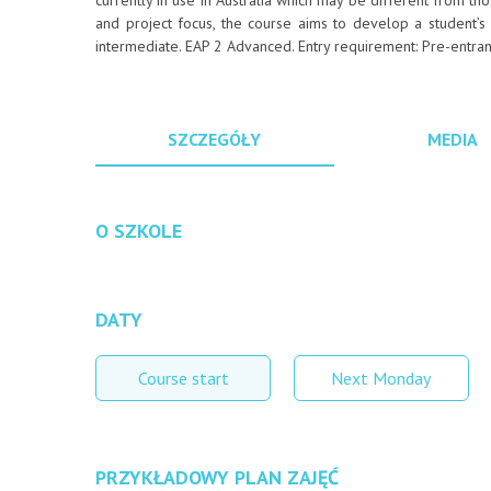
currently in use in Australia which may be different from th
and project focus, the course aims to develop a student’s 
intermediate. EAP 2 Advanced. Entry requirement: Pre-entran
SZCZEGÓŁY
MEDIA
O SZKOLE
DATY
Course start
Next Monday
PRZYKŁADOWY PLAN ZAJĘĆ