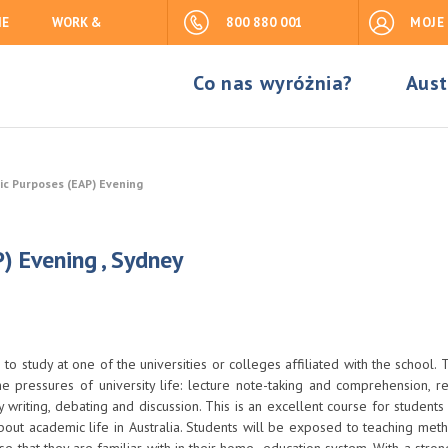
IE
WORK &
800 880 001
MOJE
Co nas wyróżnia?
Aust
ic Purposes (EAP) Evening
) Evening , Sydney
o study at one of the universities or colleges affiliated with the school.
he pressures of university life: lecture note-taking and comprehension, re
 writing, debating and discussion. This is an excellent course for students
 about academic life in Australia. Students will be exposed to teaching me