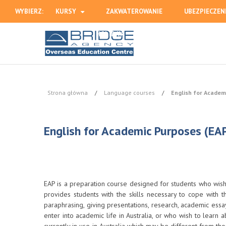
WYBIERZ:
KURSY
ZAKWATEROWANIE
UBEZPIECZEN
HOLIDAY
Strona główna
/
Language courses
/
English for Academ
English for Academic Purposes (EAP
EAP is a preparation course designed for students who wish t
provides students with the skills necessary to cope with t
paraphrasing, giving presentations, research, academic essay
enter into academic life in Australia, or who wish to learn