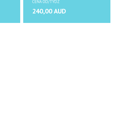
CENA OD/TYDZ
CENA O
240,00 AUD
255,