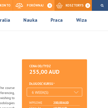
KONTO
PORÓWNAJ
KOSZTORYS
0
0
ralia
Nauka
Praca
Wiza
CENA OD/TYDZ
255,00 AUD
DŁUGOŚĆ KURSU
 The course
ferencing,
 wishing to
thodologies
WPISOWE
200,00 AUD