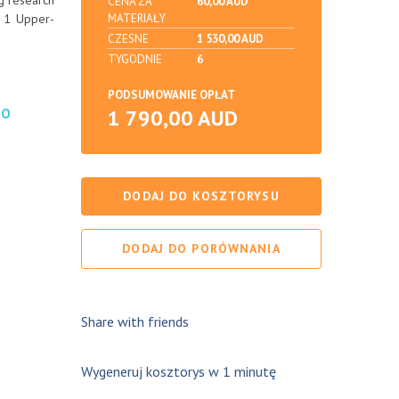
ng research
CENA ZA
60,00 AUD
P 1 Upper-
MATERIAŁY
CZESNE
1 530,00 AUD
TYGODNIE
6
PODSUMOWANIE OPŁAT
DO
1 790,00 AUD
DODAJ DO KOSZTORYSU
DODAJ DO PORÓWNANIA
Share with friends
Wygeneruj kosztorys w 1 minutę