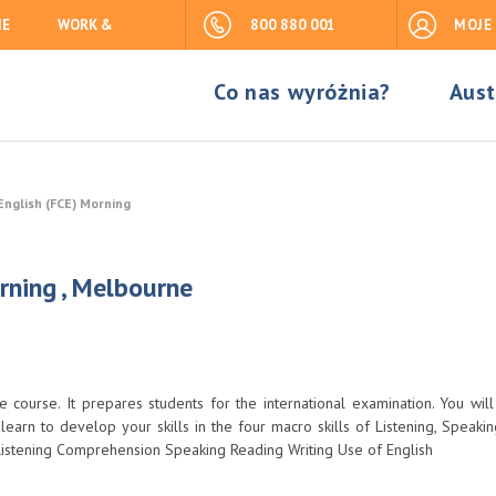
IE
WORK &
800 880 001
MOJE
Co nas wyróżnia?
Aust
 English (FCE) Morning
orning , Melbourne
ourse. It prepares students for the international examination. You will
earn to develop your skills in the four macro skills of Listening, Speakin
 Listening Comprehension Speaking Reading Writing Use of English