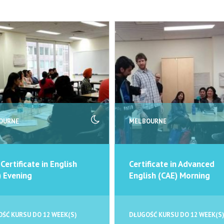
OURNE
MELBOURNE
 Certificate in English
Certificate in Advanced
) Evening
English (CAE) Morning
ŚĆ KURSU DO 12 WEEK(S)
DŁUGOŚĆ KURSU DO 12 WEEK(S