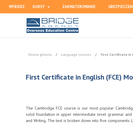
WYBIERZ:
KURSY
ZAKWATEROWANIE
UBEZPIECZEN
HOLIDAY
Strona główna
/
Language courses
/
First Certificate in
First Certificate in English (FCE) M
The Cambridge FCE course is our most popular Cambridge c
solid foundation in upper intermediate level grammar and l
and Writing. The test is broken down into five components: