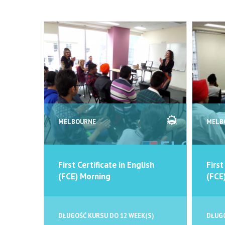
MELBOURNE
MELB
First Certificate in English
First
(FCE) Morning
(FCE
DŁUGOŚĆ KURSU DO 12 WEEK(S)
DŁUGO