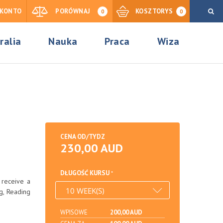
KONTO
PORÓWNAJ
KOSZTORYS
0
0
ralia
Nauka
Praca
Wiza
CENA OD/TYDZ
230,00 AUD
DŁUGOŚĆ KURSU
 receive a
g, Reading
WPISOWE
200,00 AUD