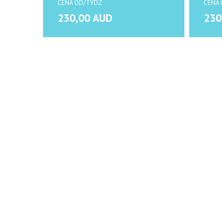
CENA OD/TYDZ
CENA 
230,00 AUD
230