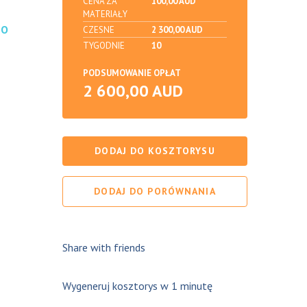
CENA ZA
100,00 AUD
MATERIAŁY
DO
CZESNE
2 300,00 AUD
TYGODNIE
10
PODSUMOWANIE OPŁAT
2 600,00 AUD
DODAJ DO KOSZTORYSU
DODAJ DO PORÓWNANIA
Share with friends
Wygeneruj kosztorys w 1 minutę