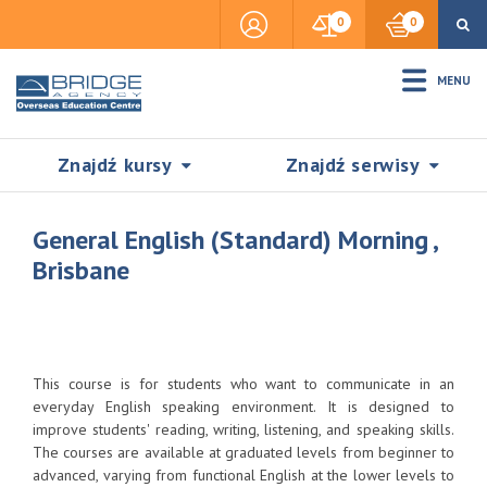
0
0
MENU
Znajdź kursy
Znajdź serwisy
General English (Standard) Morning ,
Brisbane
Accommodation
Insurance
This course is for students who want to communicate in an
everyday English speaking environment. It is designed to
improve students' reading, writing, listening, and speaking skills.
Visas & Legal Stay
The courses are available at graduated levels from beginner to
SZUKAJ
advanced, varying from functional English at the lower levels to