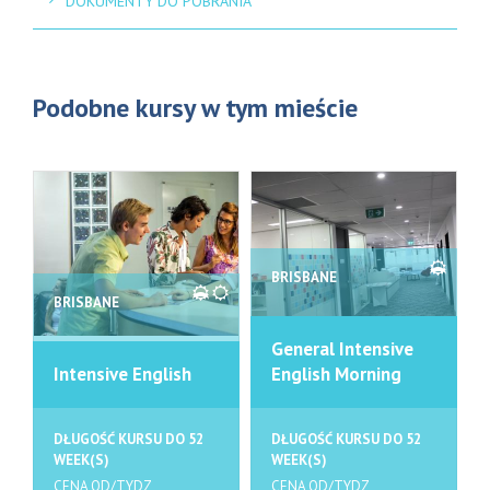
DOKUMENTY DO POBRANIA
Podobne kursy w tym mieście
BRISBANE
BRISBANE
General Intensive
Intensive English
English Morning
DŁUGOŚĆ KURSU DO 52
DŁUGOŚĆ KURSU DO 52
WEEK(S)
WEEK(S)
CENA OD/TYDZ
CENA OD/TYDZ