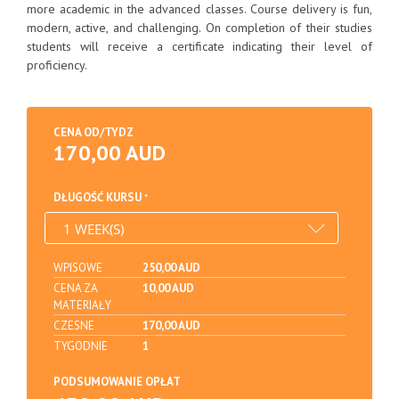
more academic in the advanced classes. Course delivery is fun,
modern, active, and challenging. On completion of their studies
students will receive a certificate indicating their level of
proficiency.
CENA OD/TYDZ
170,00 AUD
DŁUGOŚĆ KURSU
WPISOWE
250,00 AUD
CENA ZA
10,00 AUD
MATERIAŁY
CZESNE
170,00 AUD
TYGODNIE
1
PODSUMOWANIE OPŁAT