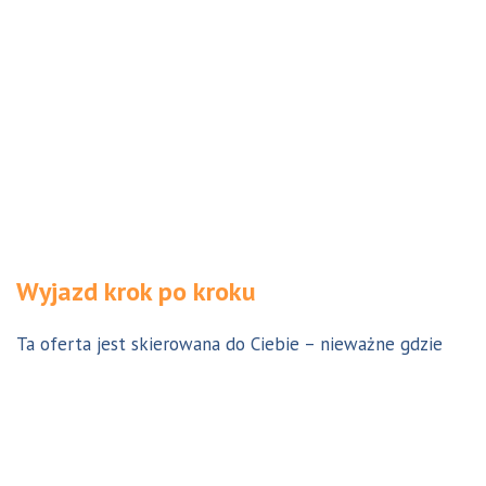
Wyjazd krok po kroku
Ta oferta jest skierowana do Ciebie – nieważne gdzie
jesteś. Aby z niej skorzystać możesz być w Polsce, za
granicą lub w Australii. Wszystkie formalności możesz
załatwić z nami online, korespondencyjnie, odwiedzając
jedno z naszych biur lub umawiając się na indywidualną
konsultację w Twoim mieście w Polsce. Skontaktuj się z